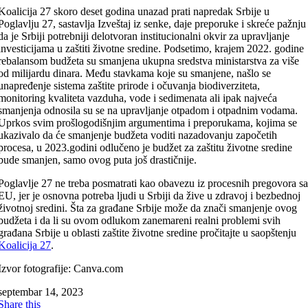
Koalicija 27 skoro deset godina unazad prati napredak Srbije u
Poglavlju 27, sastavlja Izveštaj iz senke, daje preporuke i skreće pažnju
da je Srbiji potrebniji delotvoran institucionalni okvir za upravljanje
investicijama u zaštiti životne sredine. Podsetimo, krajem 2022. godine
rebalansom budžeta su smanjena ukupna sredstva ministarstva za više
od milijardu dinara. Među stavkama koje su smanjene, našlo se
unapređenje sistema zaštite prirode i očuvanja biodiverziteta,
monitoring kvaliteta vazduha, vode i sedimenata ali ipak najveća
smanjenja odnosila su se na upravljanje otpadom i otpadnim vodama.
Uprkos svim prošlogodišnjim argumentima i preporukama, kojima se
ukazivalo da će smanjenje budžeta voditi nazadovanju započetih
procesa, u 2023.godini odlučeno je budžet za zaštitu životne sredine
bude smanjen, samo ovog puta još drastičnije.
Poglavlje 27 ne treba posmatrati kao obavezu iz procesnih pregovora s
EU, jer je osnovna potreba ljudi u Srbiji da žive u zdravoj i bezbednoj
životnoj sredini. Šta za građane Srbije može da znači smanjenje ovog
budžeta i da li su ovom odlukom zanemareni realni problemi svih
građana Srbije u oblasti zaštite životne sredine prоčitajte u saopštenju
Koalicija 27
.
Izvor fotografije: Canva.com
septembar 14, 2023
Share this