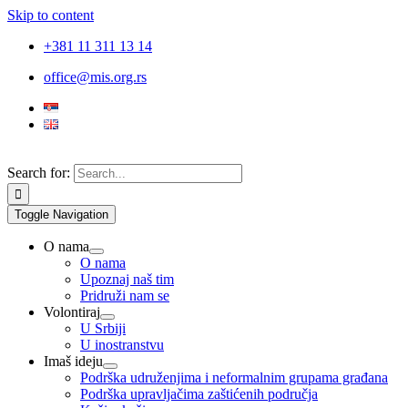
Skip to content
+381 11 311 13 14
office@mis.org.rs
Search for:
Toggle Navigation
O nama
O nama
Upoznaj naš tim
Pridruži nam se
Volontiraj
U Srbiji
U inostranstvu
Imaš ideju
Podrška udruženjima i neformalnim grupama građana
Podrška upravljačima zaštićenih područja