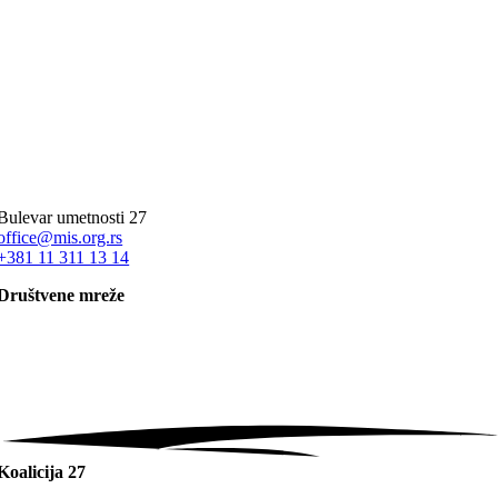
Bulevar umetnosti 27
office@mis.org.rs
+381 11 311 13 14
Društvene mreže
Koalicija 27