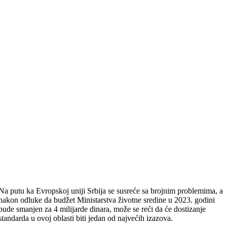
Na putu ka Evropskoj uniji Srbija se susreće sa brojnim problemima, a
nakon odluke da budžet Ministarstva životne sredine u 2023. godini
bude smanjen za 4 milijarde dinara, može se reći da će dostizanje
standarda u ovoj oblasti biti jedan od najvećih izazova.