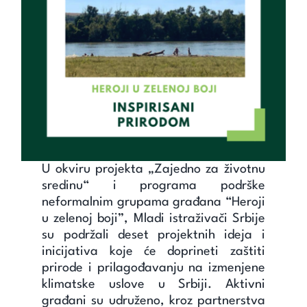
Unapredi znanje
Saznaj
Kontakt
Search
for:
U okviru projekta „Zajedno za životnu
sredinu“ i programa podrške
neformalnim grupama građana “Heroji
u zelenoj boji”, Mladi istraživači Srbije
su podržali deset projektnih ideja i
inicijativa koje će doprineti zaštiti
prirode i prilagođavanju na izmenjene
klimatske uslove u Srbiji. Aktivni
građani su udruženo, kroz partnerstva