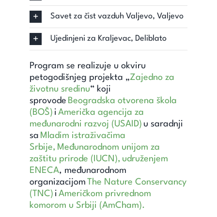
Savet za čist vazduh Valjevo, Valjevo
Ujedinjeni za Kraljevac, Deliblato
Program se realizuje u okviru
petogodišnjeg projekta „
Zajedno za
životnu sredinu
“ koji
sprovode
Beogradska otvorena škola
(BOŠ)
i
Američka agencija za
međunarodni razvoj (USAID)
u saradnji
sa
Mladim istraživačima
Srbije,
Međunarodnom unijom za
zaštitu prirode (IUCN),
udruženjem
ENECA
, međunarodnom
organizacijom
The Nature Conservancy
(TNC)
i
Američkom privrednom
komorom u Srbiji (AmCham).