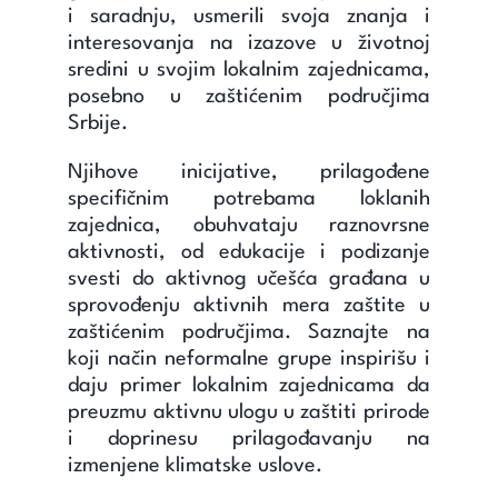
i saradnju, usmerili svoja znanja i
interesovanja na izazove u životnoj
sredini u svojim lokalnim zajednicama,
posebno u zaštićenim područjima
Srbije.
Njihove inicijative, prilagođene
specifičnim potrebama loklanih
zajednica, obuhvataju raznovrsne
aktivnosti, od edukacije i podizanje
svesti do aktivnog učešća građana u
sprovođenju aktivnih mera zaštite u
zaštićenim područjima. Saznajte na
koji način neformalne grupe inspirišu i
daju primer lokalnim zajednicama da
preuzmu aktivnu ulogu u zaštiti prirode
i doprinesu prilagođavanju na
izmenjene klimatske uslove.