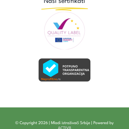
Naši sertifikati
© Copyright 2026 | Mladi istraživači Srbije | Powered by
ACTIV8