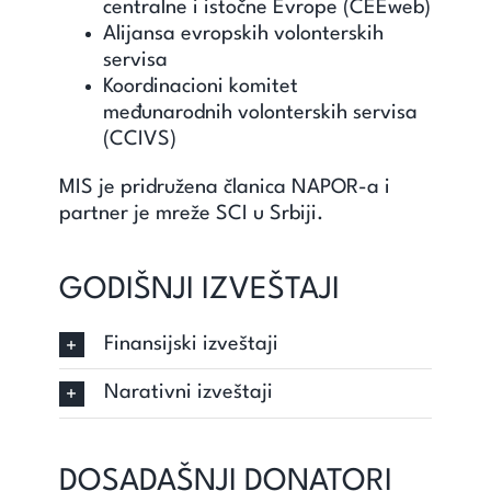
centralne i istočne Evrope (CEEweb)
Alijansa evropskih volonterskih
servisa
Koordinacioni komitet
međunarodnih volonterskih servisa
(CCIVS)
MIS je pridružena članica NAPOR-a i
partner je mreže SCI u Srbiji.
GODIŠNJI IZVEŠTAJI
Finansijski izveštaji
Narativni izveštaji
DOSADAŠNJI DONATORI