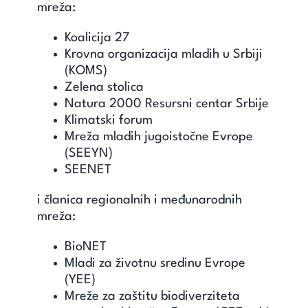
mreža:
Koalicija 27
Krovna organizacija mladih u Srbiji
(KOMS)
Zelena stolica
Natura 2000 Resursni centar Srbije
Klimatski forum
Mreža mladih jugoistočne Evrope
(SEEYN)
SEENET
i članica regionalnih i međunarodnih
mreža:
BioNET
Mladi za životnu sredinu Evrope
(YEE)
Mreže za zaštitu biodiverziteta