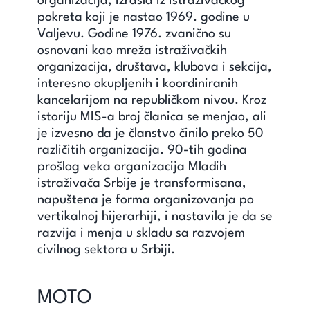
organizacija, izrasla iz istraživačkog
Unapredi znanje
pokreta koji je nastao 1969. godine u
Valjevu. Godine 1976. zvanično su
osnovani kao mreža istraživačkih
Saznaj
organizacija, društava, klubova i sekcija,
interesno okupljenih i koordiniranih
Kontakt
kancelarijom na republičkom nivou. Kroz
istoriju MIS-a broj članica se menjao, ali
Search
je izvesno da je članstvo činilo preko 50
for:
različitih organizacija. 90-tih godina
prošlog veka organizacija Mladih
istraživača Srbije je transformisana,
napuštena je forma organizovanja po
vertikalnoj hijerarhiji, i nastavila je da se
razvija i menja u skladu sa razvojem
civilnog sektora u Srbiji.
MOTO