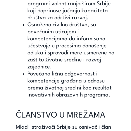
programi volontiranja širom Srbije
koji doprinose jačanju kapaciteta
društva za održivi razvoj.
Osnaženo civilno društvo, sa
povećanim uticajem i
kompetencijama da informisano
učestvuje u procesima donošenje
odluka i sprovodi mere usmerene na
zaštitu životne sredine i razvoj
zajednice.
Povećana lična odgovornost i
kompetencije građana u odnosu
prema životnoj sredini kao rezultat
inovativnih obrazovnih programa.
ČLANSTVO U MREŽAMA
Mladi istraživači Srbije su osnivač i član