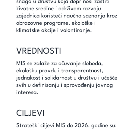
snaga u društvu koja doprinosi zaštiti
životne sredine i održivom razvoju
zajednica koristeći naučna saznanja kroz
obrazovne programe, ekološke i
klimatske akcije i volontiranje.
VREDNOSTI
MIS se zalaže za očuvanje sloboda,
ekološku pravdu i transparentnost,
jednakost i solidarnost u društvu i učešće
svih u definisanju i sprovođenju javnog
interesa.
CILJEVI
Strateški ciljevi MIS do 2026. godine su: