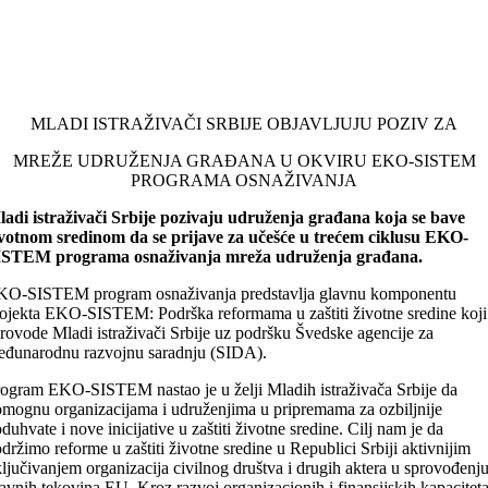
MLADI ISTRAŽIVAČI SRBIJE OBJAVLJUJU POZIV ZA
MREŽE UDRUŽENJA GRAĐANA U OKVIRU EKO-SISTEM
PROGRAMA OSNAŽIVANJA
adi istraživači Srbije pozivaju udruženja građana koja se bave
votnom sredinom da se prijave za učešće u trećem ciklusu EKO-
ISTEM programa osnaživanja mreža udruženja građana.
KO-SISTEM program osnaživanja predstavlja glavnu komponentu
ojekta EKO-SISTEM: Podrška reformama u zaštiti životne sredine koji
rovode Mladi istraživači Srbije uz podršku Švedske agencije za
đunarodnu razvojnu saradnju (SIDA).
ogram EKO-SISTEM nastao je u želji Mladih istraživača Srbije da
mognu organizacijama i udruženjima u pripremama za ozbiljnije
duhvate i nove inicijative u zaštiti životne sredine. Cilj nam je da
držimo reforme u zaštiti životne sredine u Republici Srbiji aktivnijim
ljučivanjem organizacija civilnog društva i drugih aktera u sprovođenj
avnih tekovina EU. Kroz razvoj organizacionih i finansijskih kapaciteta