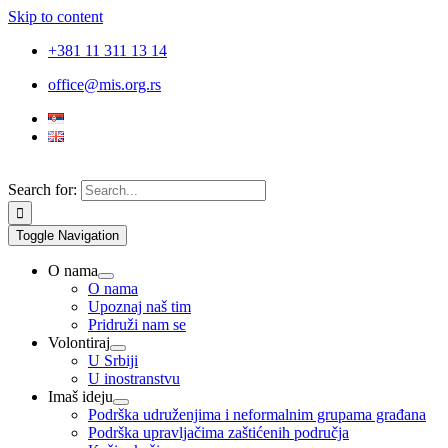
Skip to content
+381 11 311 13 14
office@mis.org.rs
Search for:
Toggle Navigation
O nama
O nama
Upoznaj naš tim
Pridruži nam se
Volontiraj
U Srbiji
U inostranstvu
Imaš ideju
Podrška udruženjima i neformalnim grupama građana
Podrška upravljačima zaštićenih područja