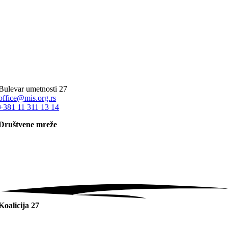
Bulevar umetnosti 27
office@mis.org.rs
+381 11 311 13 14
Društvene mreže
Koalicija 27