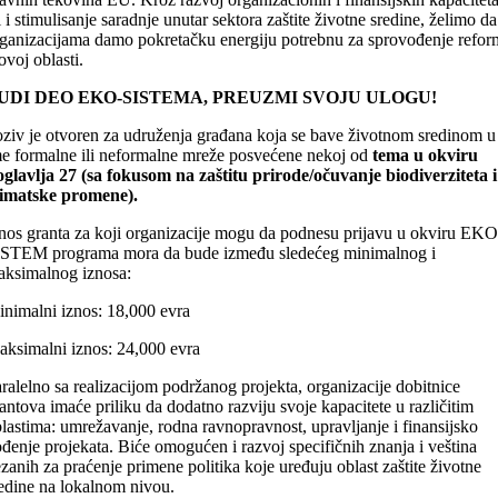
i i stimulisanje saradnje unutar sektora zaštite životne sredine, želimo da
ganizacijama damo pokretačku energiju potrebnu za sprovođenje refor
ovoj oblasti.
UDI DEO EKO-SISTEMA, PREUZMI SVOJU ULOGU!
ziv je otvoren za udruženja građana koja se bave životnom sredinom u
e formalne ili neformalne mreže posvećene nekoj od
tema u okviru
glavlja 27 (sa fokusom na zaštitu prirode/očuvanje biodiverziteta i
limatske promene).
nos granta za koji organizacije mogu da podnesu prijavu u okviru EKO
ISTEM programa mora da bude između sledećeg minimalnog i
ksimalnog iznosa:
nimalni iznos: 18,000 evra
ksimalni iznos: 24,000 evra
ralelno sa realizacijom podržanog projekta, organizacije dobitnice
antova imaće priliku da dodatno razviju svoje kapacitete u različitim
lastima: umrežavanje, rodna ravnopravnost, upravljanje i finansijsko
đenje projekata. Biće omogućen i razvoj specifičnih znanja i veština
zanih za praćenje primene politika koje uređuju oblast zaštite životne
edine na lokalnom nivou.