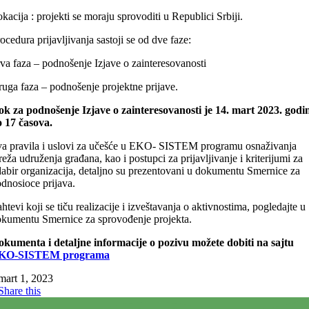
kacija : projekti se moraju sprovoditi u Republici Srbiji.
ocedura prijavljivanja sastoji se od dve faze:
va faza – podnošenje Izjave o zainteresovanosti
uga faza – podnošenje projektne prijave.
k za podnošenje Izjave o zainteresovanosti je 14. mart 2023. godi
 17 časova.
a pravila i uslovi za učešće u EKO- SISTEM programu osnaživanja
eža udruženja građana, kao i postupci za prijavljivanje i kriterijumi za
abir organizacija, detaljno su prezentovani u dokumentu Smernice za
dnosioce prijava.
htevi koji se tiču realizacije i izveštavanja o aktivnostima, pogledajte u
kumentu Smernice za sprovođenje projekta.
kumenta i detaljne informacije o pozivu možete dobiti na sajtu
KO-SISTEM programa
mart 1, 2023
Share this