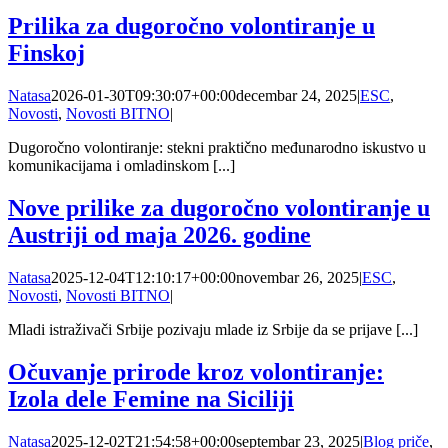
Prilika za dugoročno volontiranje u
Finskoj
Natasa
2026-01-30T09:30:07+00:00
decembar 24, 2025
|
ESC
,
Novosti
,
Novosti BITNO
|
Dugoročno volontiranje: stekni praktično međunarodno iskustvo u
komunikacijama i omladinskom [...]
Nove prilike za dugoročno volontiranje u
Austriji od maja 2026. godine
Natasa
2025-12-04T12:10:17+00:00
novembar 26, 2025
|
ESC
,
Novosti
,
Novosti BITNO
|
Mladi istraživači Srbije pozivaju mlade iz Srbije da se prijave [...]
Očuvanje prirode kroz volontiranje:
Izola dele Femine na Siciliji
Natasa
2025-12-02T21:54:58+00:00
septembar 23, 2025
|
Blog priče
,