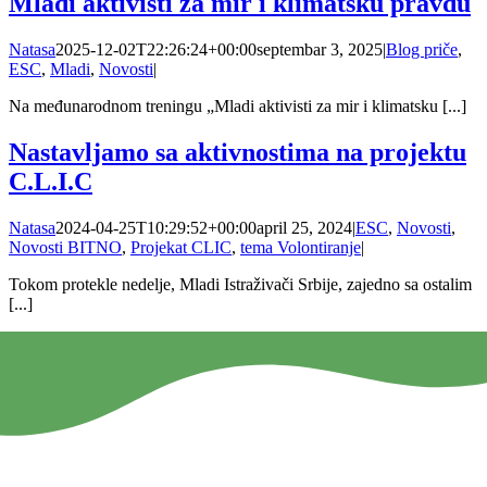
Mladi aktivisti za mir i klimatsku pravdu
Natasa
2025-12-02T22:26:24+00:00
septembar 3, 2025
|
Blog priče
,
ESC
,
Mladi
,
Novosti
|
Na međunarodnom treningu „Mladi aktivisti za mir i klimatsku [...]
Nastavljamo sa aktivnostima na projektu
C.L.I.C
Natasa
2024-04-25T10:29:52+00:00
april 25, 2024
|
ESC
,
Novosti
,
Novosti BITNO
,
Projekat CLIC
,
tema Volontiranje
|
Tokom protekle nedelje, Mladi Istraživači Srbije, zajedno sa ostalim
[...]