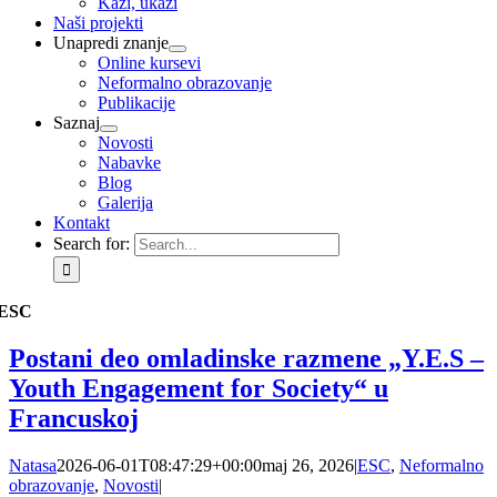
Kaži, ukaži
Naši projekti
Unapredi znanje
Online kursevi
Neformalno obrazovanje
Publikacije
Saznaj
Novosti
Nabavke
Blog
Galerija
Kontakt
Search for:
ESC
Postani deo omladinske razmene „Y.E.S –
Youth Engagement for Society“ u
Francuskoj
Natasa
2026-06-01T08:47:29+00:00
maj 26, 2026
|
ESC
,
Neformalno
obrazovanje
,
Novosti
|