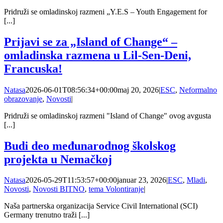
Pridruži se omladinskoj razmeni „Y.E.S – Youth Engagement for
[...]
Prijavi se za „Island of Change“ –
omladinska razmena u Lil-Sen-Deni,
Francuska!
Natasa
2026-06-01T08:56:34+00:00
maj 20, 2026
|
ESC
,
Neformalno
obrazovanje
,
Novosti
|
Pridruži se omladinskoj razmeni "Island of Change" ovog avgusta
[...]
Budi deo međunarodnog školskog
projekta u Nemačkoj
Natasa
2026-05-29T11:53:57+00:00
januar 23, 2026
|
ESC
,
Mladi
,
Novosti
,
Novosti BITNO
,
tema Volontiranje
|
Naša partnerska organizacija Service Civil International (SCI)
Germany trenutno traži [...]