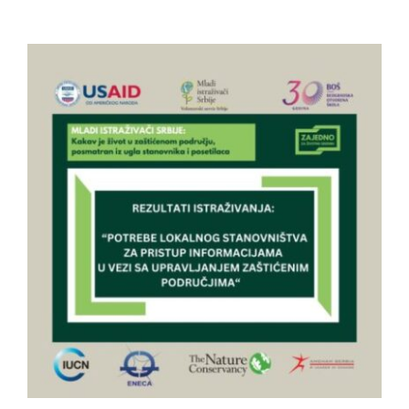
Život ljudi u zaštićenom području:
privilegija ili ograničenje?