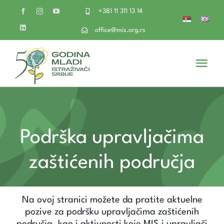
Skip
+381 11 311 13 14
to
content
office@mis.org.rs
Togg
Navi
O nama
Volontiraj
Podrška upravljačima
zaštićenih područja
Imaš ideju
Naši projekti
Na ovoj stranici možete da pratite aktuelne
pozive za podršku upravljačima zaštićenih
područja, kao i aktivnosti koje MIS i upravljači