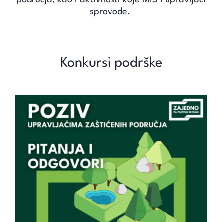
Unapredi znanje
sprovode.
Saznaj
Konkursi podrške
Kontakt
Search
for:
Pitanja i odgovori za program
„Zajedno za zaštićena područja“