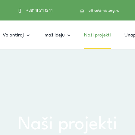
+381 11 311 13 14
office@mis.org.rs
Volontiraj
Imaš ideju
Naši projekti
Unap
Naši projekti