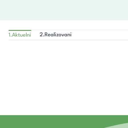
2.Realizovani
1.Aktuelni
BOOST: 
PATHFINDER
v
PATHFINDER
BO
partners
za