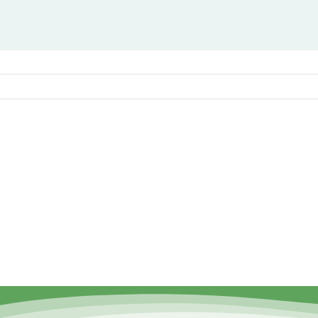
Dijalog, partnerstvo i
olontiranje – za
Volonteri za prir
biodiverzitet!
OST: Dijalog,
Volonteri za pr
tvo i volontiranje –
 biodiverzitet!