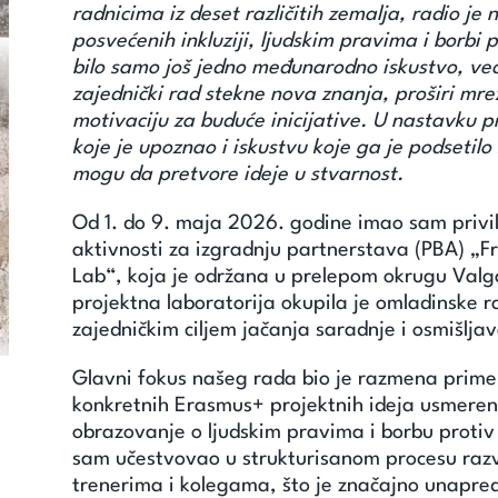
radnicima iz deset različitih zemalja, radio je 
posvećenih inkluziji, ljudskim pravima i borbi 
bilo samo još jedno međunarodno iskustvo, već 
zajednički rad stekne nova znanja, proširi mr
motivaciju za buduće inicijative. U nastavku p
koje je upoznao i iskustvu koje ga je podsetil
mogu da pretvore ideje u stvarnost.
Od 1. do 9. maja 2026. godine imao sam privi
aktivnosti za izgradnju partnerstava (PBA) „Fro
Lab“, koja je održana u prelepom okrugu Valg
projektna laboratorija okupila je omladinske ra
zajedničkim ciljem jačanja saradnje i osmišljav
Glavni fokus našeg rada bio je razmena primer
konkretnih Erasmus+ projektnih ideja usmeren
obrazovanje o ljudskim pravima i borbu protiv 
sam učestvovao u strukturisanom procesu razv
trenerima i kolegama, što je značajno unapred