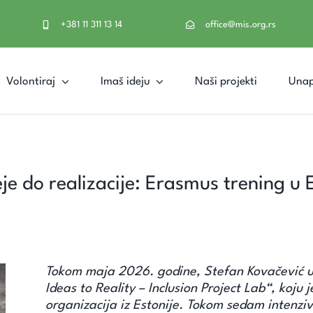
+381 11 311 13 14
office@mis.org.rs
Volontiraj
Imaš ideju
Naši projekti
Unap
je do realizacije: Erasmus trening u E
Tokom maja 2026. godine, Stefan Kovačević 
Ideas to Reality – Inclusion Project Lab“, koju
organizacija iz Estonije. Tokom sedam intenzi