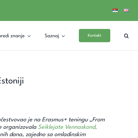
redi znanje
Saznaj
Kontakt
stoniji
učestvovao je na Erasmus+ teningu „From
 je organizovala
Seiklejate Vennaskond,
vnih dana, zajedno sa omladinskim