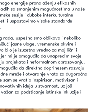
nogo energije pronalaženju efikasnih
mladih sa smanjenim mogućnostima u naše
imske sesije i duboke interkulturalne
osti i uspostavimo visoke standarde
.
g rada, uspešno smo oblikovali nekoliko
nišući jasne uloge, vremenske okvire i
bilo je izuzetno vredno za moj lični i
 jer mi je omogućilo da unapredim svoje
nju projekata i neformalnom obrazovanju.
omogućila da direktno doprinesem razvoju
odne mreže i otvaranje vrata za dugoročna
e sam se vratio inspirisan, motivisan i
ovativnih ideja u stvarnost, uz još
važan za podsticanje istinske inkluzije i