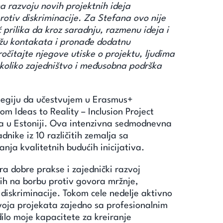
na razvoju novih projektnih ideja
protiv diskriminacije. Za Stefana ovo nije
prilika da kroz saradnju, razmenu ideja i
ežu kontakata i pronađe dodatnu
ročitajte njegove utiske o projektu, ljudima
o koliko zajedništvo i međusobna podrška
legiju da učestvujem u Erasmus+
m Ideas to Reality – Inclusion Project
a u Estoniji. Ova intenzivna sedmodnevna
dnike iz 10 različitih zemalja sa
anja kvalitetnih budućih inicijativa.
a dobre prakse i zajednički razvoj
ih na borbu protiv govora mržnje,
diskriminacije. Tokom cele nedelje aktivno
oja projekata zajedno sa profesionalnim
ilo moje kapacitete za kreiranje