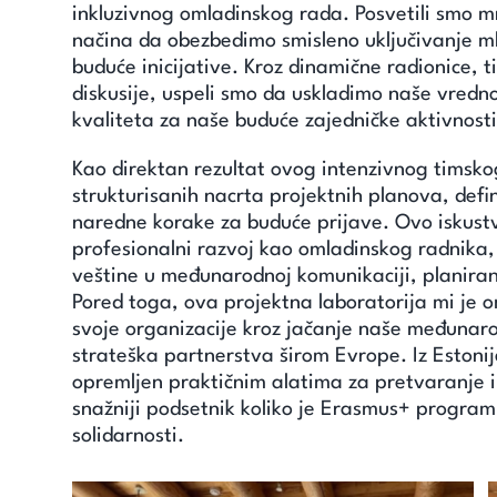
inkluzivnog omladinskog rada. Posvetili smo m
načina da obezbedimo smisleno uključivanje 
buduće inicijative. Kroz dinamične radionice, t
diskusije, uspeli smo da uskladimo naše vredn
kvaliteta za naše buduće zajedničke aktivnosti
Kao direktan rezultat ovog intenzivnog timsko
strukturisanih nacrta projektnih planova, defi
naredne korake za buduće prijave. Ovo iskustvo 
profesionalni razvoj kao omladinskog radnika,
veštine u međunarodnoj komunikaciji, planira
Pored toga, ova projektna laboratorija mi je 
svoje organizacije kroz jačanje naše međunar
strateška partnerstva širom Evrope. Iz Estonij
opremljen praktičnim alatima za pretvaranje in
snažniji podsetnik koliko je Erasmus+ program 
solidarnosti.