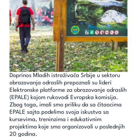
Unapredi znanje
Saznaj
Kontakt
Search
for:
Doprinos Mladih istraživača Srbije u sektoru
obrazovanja odraslih prepoznali su lideri
Elektronske platforme za obrazovanje odraslih
(EPALE) kojom rukovodi Evropska komisija.
Zbog toga, imali smo priliku da sa čitaocima
EPALE sajta podelimo svoja iskustva sa
kursevima, treninzima i edukativnim
projektima koje smo organizovali u poslednjih
20 godina.