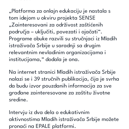
„Platforma za onlajn edukaciju je nastala s
tom idejom u okviru projekta SENSE
„Zainteresovani za održivost zaštićenih
područja – uključiti, povezati i ojačati“.
Programe obuke razvili su stručnjaci iz Mladih
istraživača Srbije u saradnji sa drugim
relevantnim nevladinim organizacijama i
institucijama,“ dodala je ona.
Na internet stranici Mladih istraživača Srbije
nalazi se i 39 stručnih publikacija, čija je svrha
da budu izvor pouzdanih informacija za sve
građane zainteresovane za zaštitu životne
sredine.
Intervju iz dva dela o edukativnim
aktivnostima Mladih istraživača Srbije možete
pronaći na EPALE platformi.