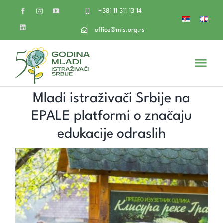
Skip
+381 11 311 13 14
to
content
office@mis.org.rs
Togg
Navi
Mladi istraživači Srbije na
O nama
EPALE platformi o značaju
Volontiraj
edukacije odraslih
Imaš ideju
Naši projekti