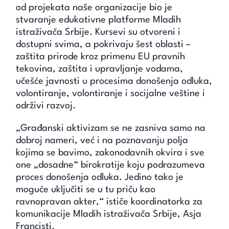
od projekata naše organizacije bio je
stvaranje edukativne platforme Mladih
istraživača Srbije. Kursevi su otvoreni i
dostupni svima, a pokrivaju šest oblasti –
zaštita prirode kroz primenu EU pravnih
tekovina, zaštita i upravljanje vodama,
učešće javnosti u procesima donošenja odluka,
volontiranje, volontiranje i socijalne veštine i
održivi razvoj.
„Građanski aktivizam se ne zasniva samo na
dobroj nameri, već i na poznavanju polja
kojima se bavimo, zakonodavnih okvira i sve
one „dosadne“ birokratije koju podrazumeva
proces donošenja odluka. Jedino tako je
moguće uključiti se u tu priču kao
ravnopravan akter,“ ističe koordinatorka za
komunikacije Mladih istraživača Srbije, Asja
Francisti.