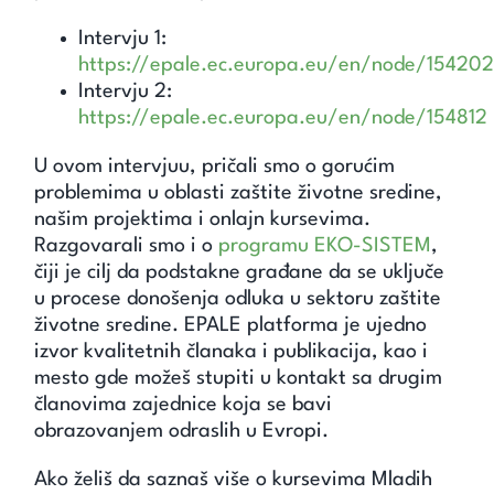
Intervju 1:
https://epale.ec.europa.eu/en/node/15420
Intervju 2:
https://epale.ec.europa.eu/en/node/154812
U ovom intervjuu, pričali smo o gorućim
problemima u oblasti zaštite životne sredine,
našim projektima i onlajn kursevima.
Razgovarali smo i o
programu EKO-SISTEM
,
čiji je cilj da podstakne građane da se uključe
u procese donošenja odluka u sektoru zaštite
životne sredine. EPALE platforma je ujedno
izvor kvalitetnih članaka i publikacija, kao i
mesto gde možeš stupiti u kontakt sa drugim
članovima zajednice koja se bavi
obrazovanjem odraslih u Evropi.
Ako želiš da saznaš više o kursevima Mladih