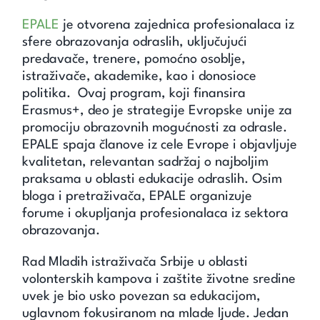
EPALE
je otvorena zajednica profesionalaca iz
sfere obrazovanja odraslih, uključujući
predavače, trenere, pomoćno osoblje,
istraživače, akademike, kao i donosioce
politika. Ovaj program, koji finansira
Erasmus+, deo je strategije Evropske unije za
promociju obrazovnih mogućnosti za odrasle.
EPALE spaja članove iz cele Evrope i objavljuje
kvalitetan, relevantan sadržaj o najboljim
praksama u oblasti edukacije odraslih. Osim
bloga i pretraživača, EPALE organizuje
forume i okupljanja profesionalaca iz sektora
obrazovanja.
Rad Mladih istraživača Srbije u oblasti
volonterskih kampova i zaštite životne sredine
uvek je bio usko povezan sa edukacijom,
uglavnom fokusiranom na mlade ljude. Jedan