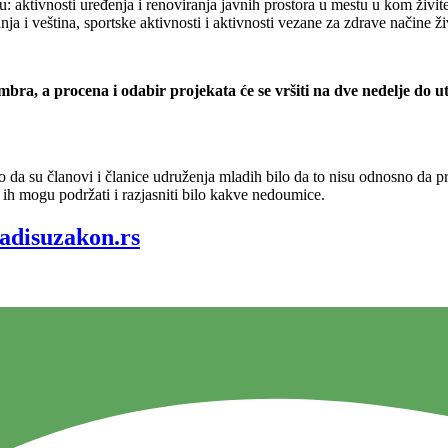
 aktivnosti uređenja i renoviranja javnih prostora u mestu u kom živite,
a i veština, sportske aktivnosti i aktivnosti vezane za zdrave načine živ
bra, a procena i odabir projekata će se vršiti na dve nedelje do ut
 da su članovi i članice udruženja mladih bilo da to nisu odnosno da 
ih mogu podržati i razjasniti bilo kakve nedoumice.
adisuzakon.rs