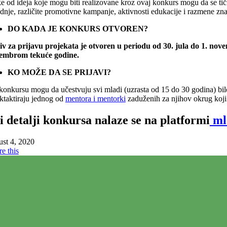
 od ideja koje mogu biti realizovane kroz ovaj konkurs mogu da se tiču:
dnje, različite promotivne kampanje, aktivnosti edukacije i razmene znanj
DO KADA JE KONKURS OTVOREN?
iv za prijavu projekata je otvoren u periodu od 30. jula do 1. novem
embrom tekuće godine.
KO MOŽE DA SE PRIJAVI?
konkursu mogu da učestvuju svi mladi (uzrasta od 15 do 30 godina) bilo
ktaktiraju jednog od
mentora i mentorki
zaduženih za njihov okrug koji 
i detalji konkursa nalaze se na platformi
ml
ust 4, 2020
e this