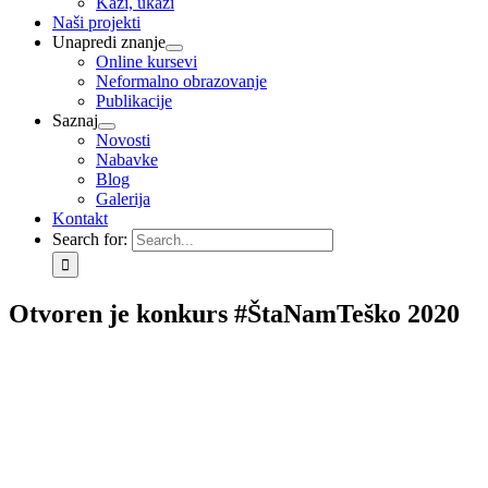
Kaži, ukaži
Naši projekti
Unapredi znanje
Online kursevi
Neformalno obrazovanje
Publikacije
Saznaj
Novosti
Nabavke
Blog
Galerija
Kontakt
Search for:
Otvoren je konkurs #ŠtaNamTeško 2020