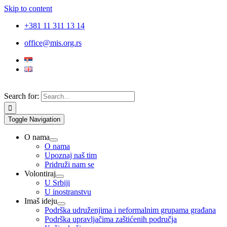
Skip to content
+381 11 311 13 14
office@mis.org.rs
Search for:
Toggle Navigation
O nama
O nama
Upoznaj naš tim
Pridruži nam se
Volontiraj
U Srbiji
U inostranstvu
Imaš ideju
Podrška udruženjima i neformalnim grupama građana
Podrška upravljačima zaštićenih područja