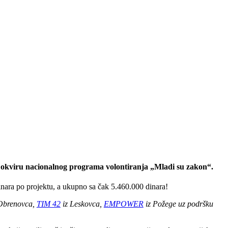
u okviru nacionalnog programa volontiranja „Mladi su zakon“.
nara po projektu, a ukupno sa čak 5.460.000 dinara!
 Obrenovca,
TIM 42
iz Leskovca,
EMPOWER
iz Požege uz podršku