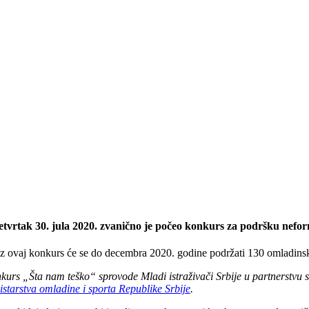
etvrtak 30. jula 2020. zvanično je počeo konkurs za podršku nef
z ovaj konkurs će se do decembra 2020. godine podržati 130 omladinski
kurs „Šta nam teško“ sprovode Mladi istraživači Srbije u partnerstvu 
istarstva omladine i sporta Republike Srbije
.