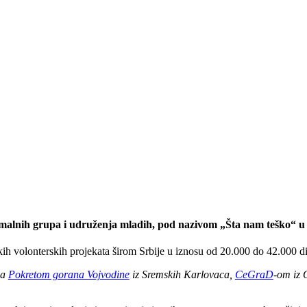
ormalnih grupa i udruženja mladih, pod nazivom „Šta nam teško“ 
h volonterskih projekata širom Srbije u iznosu od 20.000 do 42.000 di
sa
Pokretom gorana Vojvodine
iz Sremskih Karlovaca,
CeGraD
-om iz