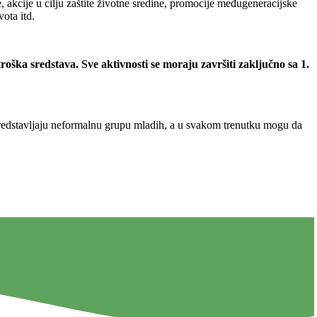
 akcije u cilju zaštite životne sredine, promocije međugeneracijske
ota itd.
roška sredstava. Sve aktivnosti se moraju završiti zaključno sa 1.
predstavljaju neformalnu grupu mladih, a u svakom trenutku mogu da