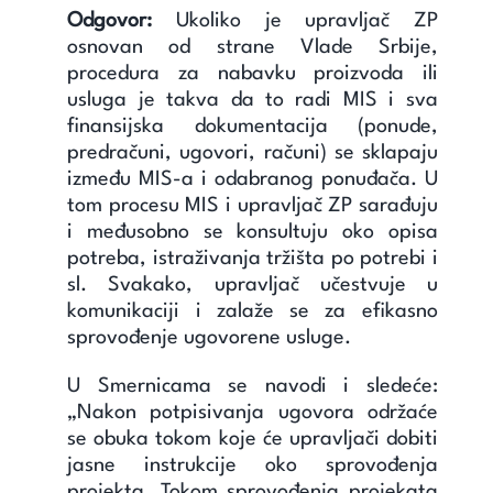
Odgovor:
Ukoliko je upravljač ZP
osnovan od strane Vlade Srbije,
procedura za nabavku proizvoda ili
usluga je takva da to radi MIS i sva
finansijska dokumentacija (ponude,
predračuni, ugovori, računi) se sklapaju
između MIS-a i odabranog ponuđača. U
tom procesu MIS i upravljač ZP sarađuju
i međusobno se konsultuju oko opisa
potreba, istraživanja tržišta po potrebi i
sl. Svakako, upravljač učestvuje u
komunikaciji i zalaže se za efikasno
sprovođenje ugovorene usluge.
U Smernicama se navodi i sledeće:
„Nakon potpisivanja ugovora održaće
se obuka tokom koje će upravljači dobiti
jasne instrukcije oko sprovođenja
projekta. Tokom sprovođenja projekata