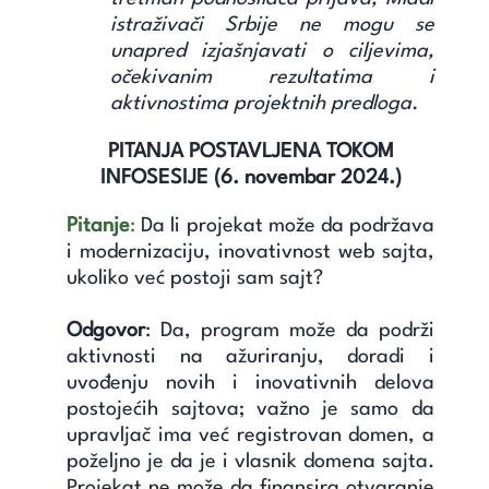
istraživači Srbije ne mogu se
unapred izjašnjavati o
ciljevima,
očekivanim rezultatima i
aktivnostima projektnih predloga.
PITANJA POSTAVLJENA TOKOM
INFOSESIJE (6. novembar 2024.)
Pitanje
:
Da li projekat može da podržava
i modernizaciju, inovativnost web sajta,
ukoliko već postoji sam sajt?
Odgovor
:
Da, program može da podrži
aktivnosti na ažuriranju, doradi i
uvođenju novih i inovativnih delova
postojećih sajtova; važno je samo da
upravljač ima već registrovan domen, a
poželjno je da je i vlasnik domena sajta.
Projekat ne može da finansira otvaranje