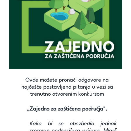
Unapredi znanje
Saznaj
Kontakt
Search
for:
Ovde možete pronaći odgovore na
najčešće postavljena pitanja u vezi sa
trenutno otvorenim konkursom
„Zajedno za zaštićena područja".
Kako bi se obezbedio jednak
tretman podnosilaca prijava,
Mladi