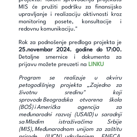
MIS će pružiti podršku za finansijsko
upravljanje i realizaciju aktivnosti kroz
monitoring posete, konsultacije i
redovnu komunikaciju."
Rok za podnošenje predloga projekta je
25.novembar 2024. godine do 17:00.
Detaljne smernice i dokumenta za
prijavu možete preuzeti na
LINKU
Program se realizuje u okviru
petogodišnjeg projekta „Zajedno za
životnu sredinu" koji
sprovode Beogradska otvorena škola
(BOŠ) i Američka agencija za
međunarodni razvoj (USAID) u saradnji
sa Mladim istraživačima Srbije
(MIS), Međunarodnom unijom za zaštitu
prirode (IUCN), udruženjem ENECA,