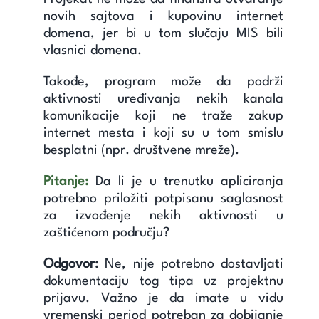
novih sajtova i kupovinu internet
domena, jer bi u tom slučaju MIS bili
vlasnici domena.
Takođe, program može da podrži
aktivnosti uređivanja nekih kanala
komunikacije koji ne traže zakup
internet mesta i koji su u tom smislu
besplatni (npr. društvene mreže).
Pitanje:
Da li je u trenutku apliciranja
potrebno priložiti potpisanu saglasnost
za izvođenje nekih aktivnosti u
zaštićenom području?
Odgovor:
Ne, nije potrebno dostavljati
dokumentaciju tog tipa uz projektnu
prijavu. Važno je da imate u vidu
vremenski period potreban za dobijanje