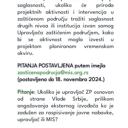
saglasnosti, ukoliko će priroda
projektnih aktivnosti i intervencija u
zaštićenom području tražiti saglasnost
drugih nivoa ili institucija izvan samog
Upravljača zaštićenim područjem, kako
bi se aktivnost mogla izvesti u
projektom planiranom vremenskom
okviru.
PITANJA POSTAVLJENA putem imejla
zasticenapodrucja@mis.org.rs
(postavljena
do 18. novembra 2024.)
Pitanje
:
Ukoliko je upravljač ZP osnovan
od strane Vlade Srbije, prilikom
angažovanja eksternog izvođača ko je
zadužen za raspisivanje javne nabavke,
upravljač ili MIS?