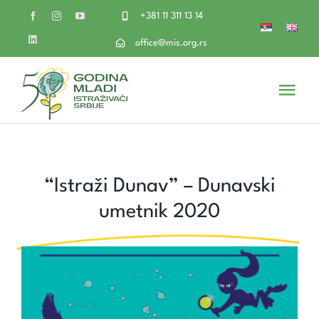
Skip
+381 11 311 13 14
to
content
office@mis.org.rs
Togg
Navi
O nama
“Istraži Dunav” – Dunavski
Volontiraj
umetnik 2020
Imaš ideju
Naši projekti