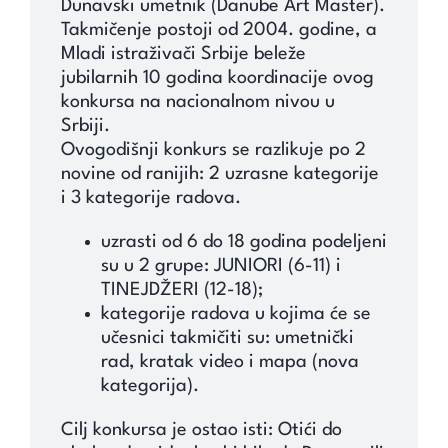
Dunavski umetnik (Danube Art Master).
Takmičenje postoji od 2004. godine, a
Mladi istraživači Srbije beleže
jubilarnih 10 godina koordinacije ovog
konkursa na nacionalnom nivou u
Srbiji.
Ovogodišnji konkurs se razlikuje po 2
novine od ranijih: 2 uzrasne kategorije
i 3 kategorije radova.
uzrasti od 6 do 18 godina podeljeni
su u 2 grupe: JUNIORI (6-11) i
TINEJDŽERI (12-18);
kategorije radova u kojima će se
učesnici takmičiti su: umetnički
rad, kratak video i mapa (nova
kategorija).
Cilj konkursa je ostao isti: Otići do