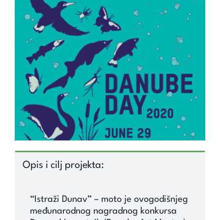
Unapredi znanje
Saznaj
Kontakt
Search
for:
Opis i cilj projekta:
“Istraži Dunav” – moto je ovogodišnjeg
međunarodnog nagradnog konkursa