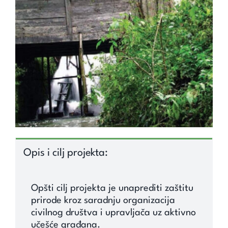
Unapredi znanje
Saznaj
Kontakt
Search
for:
Opis i cilj projekta:
Opšti cilj projekta je unaprediti zaštitu
prirode kroz saradnju organizacija
civilnog društva i upravljača uz aktivno
učešće građana.