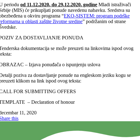
U periodu
od 1
1
.12.2020. do 2
9
.12.2020. godine
Mladi istraživači
Srbije (MIS) će prikupljati ponude navedenu nabavku. Sredstva su
obezbeđena u okviru programa “
EKO-SISTEM: program podrške
reformama u oblasti zaštite životne sredine
” podržanim od strane
Švedske.
POZIV ZA DOSTAVLJANJE PONUDA
Tenderska dokumentacija se može preuzeti na linkovima ispod ovog
teksta:
OBRAZAC – Izjava ponuđača o ispunjenju uslova
Detalji poziva za dostavljanje ponude na engleskom jeziku kogu se
preuzeti klikom na link ispod ovog teksta:
CALL FOR SUBMITTING OFFERS
TEMPLATE – Declaration of honour
decembar 11, 2020
Share this