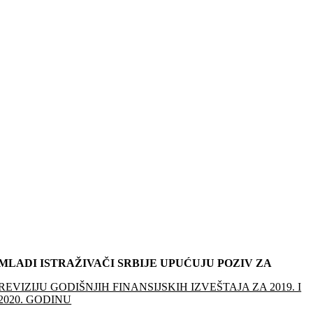
MLADI ISTRAŽIVAČI SRBIJE UPUĆUJU POZIV ZA
REVIZIJU GODIŠNJIH FINANSIJSKIH IZVEŠTAJA ZA 2019. I
2020. GODINU