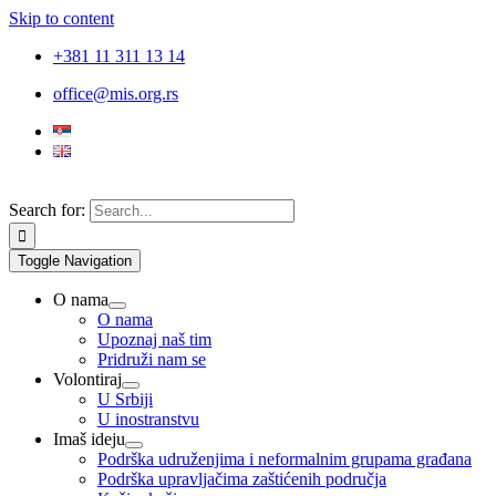
Skip to content
+381 11 311 13 14
office@mis.org.rs
Search for:
Toggle Navigation
O nama
O nama
Upoznaj naš tim
Pridruži nam se
Volontiraj
U Srbiji
U inostranstvu
Imaš ideju
Podrška udruženjima i neformalnim grupama građana
Podrška upravljačima zaštićenih područja