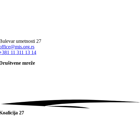
Bulevar umetnosti 27
office@mis.org.rs
+381 11 311 13 14
Društvene mreže
Koalicija 27