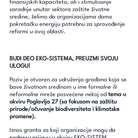
finansijskih kapaciteta, ali i stimulisanje
saradnje unutar sektora zaštite životne
sredine, želimo da organizacijama damo
pokretačku energiju potrebnu za sprovođenje
reformi u ovoj oblasti.
BUDI DEO EKO-SISTEMA, PREUZMI SVOJU
ULOGU!
Poziv je otvoren za udruženja građana koja se
bave životnom sredinom u ime formalne ili
neformalne mreže posvećene nekoj od
tema u
okviru Poglavlja 27 (sa fokusom na zaštitu
prirode/očuvanje biodiverziteta i klimatske
promene).
Iznos granta za koji organizacije mogu da
podnesu prijavu u okviru EKO-SISTEM