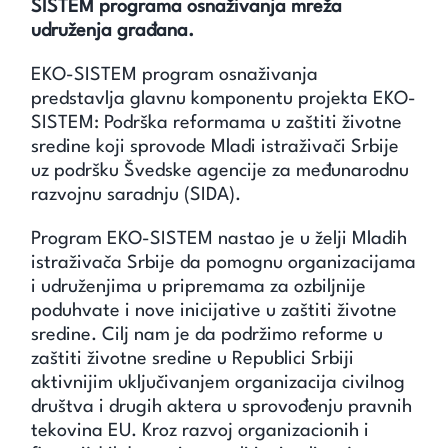
SISTEM programa osnaživanja mreža
udruženja građana.
EKO-SISTEM program osnaživanja
predstavlja glavnu komponentu projekta EKO-
SISTEM: Podrška reformama u zaštiti životne
sredine koji sprovode Mladi istraživači Srbije
uz podršku Švedske agencije za međunarodnu
razvojnu saradnju (SIDA).
Program EKO-SISTEM nastao je u želji Mladih
istraživača Srbije da pomognu organizacijama
i udruženjima u pripremama za ozbiljnije
poduhvate i nove inicijative u zaštiti životne
sredine. Cilj nam je da podržimo reforme u
zaštiti životne sredine u Republici Srbiji
aktivnijim uključivanjem organizacija civilnog
društva i drugih aktera u sprovođenju pravnih
tekovina EU. Kroz razvoj organizacionih i