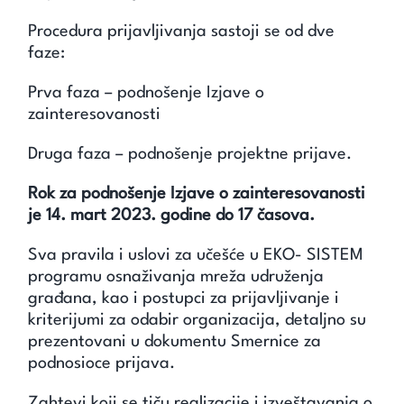
Procedura prijavljivanja sastoji se od dve
faze:
Prva faza – podnošenje Izjave o
zainteresovanosti
Druga faza – podnošenje projektne prijave.
Rok za podnošenje Izjave o zainteresovanosti
je 14. mart 2023. godine do 17 časova.
Sva pravila i uslovi za učešće u EKO- SISTEM
programu osnaživanja mreža udruženja
građana, kao i postupci za prijavljivanje i
kriterijumi za odabir organizacija, detaljno su
prezentovani u dokumentu Smernice za
podnosioce prijava.
Zahtevi koji se tiču realizacije i izveštavanja o