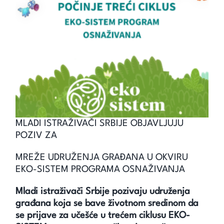
Unapredi znanje
Saznaj
Kontakt
Search
for:
MLADI ISTRAŽIVAČI SRBIJE OBJAVLJUJU
POZIV ZA
MREŽE UDRUŽENJA GRAĐANA U OKVIRU
EKO-SISTEM PROGRAMA OSNAŽIVANJA
Mladi istraživači Srbije pozivaju udruženja
građana koja se bave životnom sredinom da
se prijave za učešće u trećem ciklusu EKO-