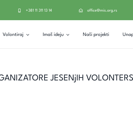
+381 11 311 13 14
office@mis.org.rs
Volontiraj
Imaš ideju
Naši projekti
Unap
GANIZATORE JESENjIH VOLONTER