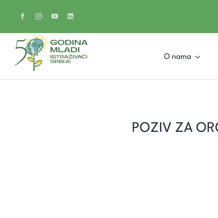
Skip
to
content
O nama
POZIV ZA OR