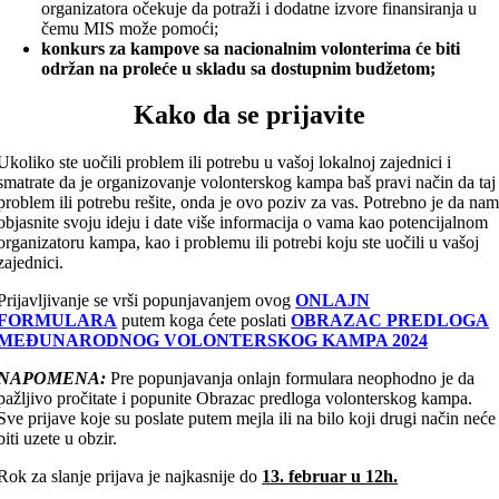
organizatora očekuje da potraži i dodatne izvore finansiranja u
čemu MIS može pomoći;
konkurs za kampove sa nacionalnim volonterima će biti
održan na proleće u skladu sa dostupnim budžetom;
Kako da se prijavite
Ukoliko ste uočili problem ili potrebu u vašoj lokalnoj zajednici i
smatrate da je organizovanje volonterskog kampa baš pravi način da taj
problem ili potrebu rešite, onda je ovo poziv za vas. Potrebno je da na
objasnite svoju ideju i date više informacija o vama kao potencijalnom
organizatoru kampa, kao i problemu ili potrebi koju ste uočili u vašoj
zajednici.
Prijavljivanje se vrši popunjavanjem ovog
ONLAJN
FORMULARA
putem koga ćete poslati
OBRAZAC PREDLOGA
MEĐUNARODNOG VOLONTERSKOG KAMPA 2024
NAPOMENA:
Pre popunjavanja onlajn formulara neophodno je da
pažljivo pročitate i popunite Obrazac predloga volonterskog kampa.
Sve prijave koje su poslate putem mejla ili na bilo koji drugi način neće
biti uzete u obzir.
Rok za slanje prijava je najkasnije do
13. februar u 12h.