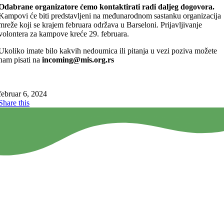
Odabrane organizatore ćemo kontaktirati radi daljeg dogovora.
Kampovi će biti predstavljeni na međunarodnom sastanku organizacija
mreže koji se krajem februara održava u Barseloni. Prijavljivanje
volontera za kampove kreće 29. februara.
Ukoliko imate bilo kakvih nedoumica ili pitanja u vezi poziva možete
nam pisati na
incoming@mis.org.rs
februar 6, 2024
Share this