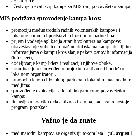
donatorima;
učestvuje u evaluaciji kampa sa MIS-om, po završetku kampa;
MIS podržava sprovođenje kampa kroz:
promociju međunarodnih radnih volonterskih kampova i
lokalnog partnera i predstavi ih inostranim partnerima;
prijem i vođenje aplikacija stranih volontera na kampove;
obaveštavanje volontera o načinu dolaska na kamp i detaljnim
informacijama o kampu kroz slanje paketa osnovih informacija
(infosheet);
dodeljivanje kamp lidera i realizaciju njihove obuke,
koordinaciju u sprovođenju projektnih aktivnosti i podršku
lokalnom organizatoru,
promociju kampa i lokalnog partnera u lokalnim i nacionalnim
medijima;
sprovođenje evaluacije sa lokalnim partnerom po završetku
kampa;
finansijsku podršku dela aktivnosti kampa, kada za to postoje
programi podrške*
Važno je da znate
međunarodni kampovi se organizuju tokom leta –
jul, avgust i