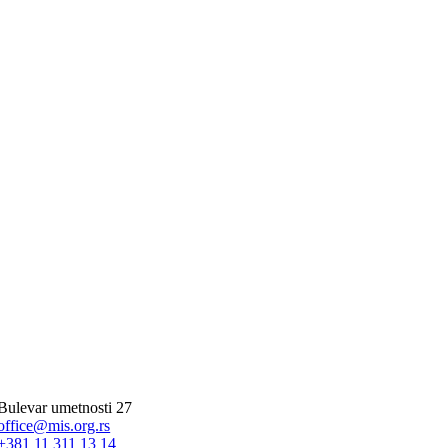
Bulevar umetnosti 27
office@mis.org.rs
+381 11 311 13 14