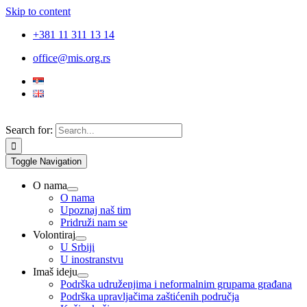
Skip to content
+381 11 311 13 14
office@mis.org.rs
Search for:
Toggle Navigation
O nama
O nama
Upoznaj naš tim
Pridruži nam se
Volontiraj
U Srbiji
U inostranstvu
Imaš ideju
Podrška udruženjima i neformalnim grupama građana
Podrška upravljačima zaštićenih područja