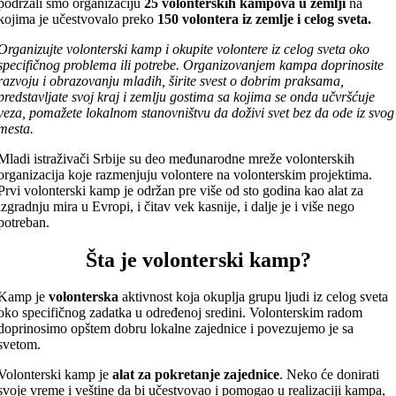
podržali smo organizaciju
25 volonterskih kampova u zemlji
na
kojima je učestvovalo preko
150 volontera iz zemlje i celog sveta.
Organizujte volonterski kamp i okupite volontere iz celog sveta oko
specifičnog problema ili potrebe. Organizovanjem kampa doprinosite
razvoju i obrazovanju mladih, širite svest o dobrim praksama,
predstavljate svoj kraj i zemlju gostima sa kojima se onda učvršćuje
veza, pomažete lokalnom stanovništvu da doživi svet bez da ode iz svog
mesta.
Mladi istraživači Srbije su deo međunarodne mreže volonterskih
organizacija koje razmenjuju volontere na volonterskim projektima.
Prvi volonterski kamp je održan pre više od sto godina kao alat za
izgradnju mira u Evropi, i čitav vek kasnije, i dalje je i više nego
potreban.
Šta je volonterski kamp?
Kamp je
volonterska
aktivnost koja okuplja grupu ljudi iz celog sveta
oko specifičnog zadatka u određenoj sredini. Volonterskim radom
doprinosimo opštem dobru lokalne zajednice i povezujemo je sa
svetom.
Volonterski kamp je
alat za pokretanje zajednice
. Neko će donirati
svoje vreme i veštine da bi učestvovao i pomogao u realizaciji kampa,