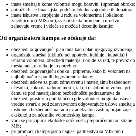
imate smeštaj u kome volonteri mogu boraviti, i spremati obroke;
potražili biste finansijsku podršku lokalne zajednice ili donatora;
imate iskustva i strpljenja u radu sa volonterima i lokalnom
zajednicom (i MIS-om); svesni ste da promene u društvu
zahtevaju vreme i videće se možda i deceniju kasnije;
Od organizatora kampa se očekuje da:
obezbedi odgovarajući plan rada kao i plan njegovog izvođenja,
organizuje smeštaj (uključujući upotrebu kuhinje i kupatila) i
ishranu volontera, obezbedi materijal i oruđe za rad, te prevoz do
mesta rada, ukoliko je to potrebno;
obezbedi odgovarajuću obuku i pripreme, kako bi volonteri na
najbolji način ispunili dogovorene zadatke;
obezbedi uslove za punu zdravstvenu i materijalnu bezbednost
učesnika, kako na radnom mestu, tako i u slobodno vreme, pri
čemu se pod materijalnom bezbednošću podrazumeva da
obezbedi prostoriju pod ključem gde volonteri mogu da ostave
vredne stvari, a pod zdravstvenom odgovarajuće uslove smeštaja
i ishrane i bezbednost na radu uz adekvatnu zaštitu, organizuje
ekskurziju za učesnike volonterskog kampa;
vodi se principima ekološke održivosti, preporučenim od strane
MIS;
pri promociji kampa jasno naglasi partnerstvo sa MIS-om i