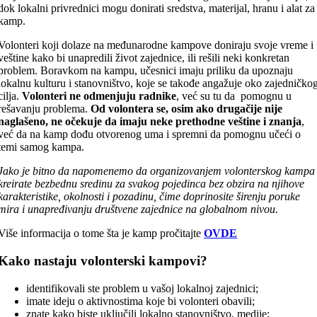
dok lokalni privrednici mogu donirati sredstva, materijal, hranu i alat za
kamp.
Volonteri koji dolaze na međunarodne kampove doniraju svoje vreme i
veštine kako bi unapredili život zajednice, ili rešili neki konkretan
problem. Boravkom na kampu, učesnici imaju priliku da upoznaju
lokalnu kulturu i stanovništvo, koje se takođe angažuje oko zajedničko
cilja.
Volonteri ne odmenjuju radnike
, već su tu da pomognu u
rešavanju problema.
Od volontera se, osim ako drugačije nije
naglašeno, ne očekuje da imaju neke prethodne veštine i znanja
,
već da na kamp dođu otvorenog uma i spremni da pomognu učeći o
temi samog kampa.
Jako je bitno da napomenemo da organizovanjem volonterskog kampa
kreirate bezbednu sredinu za svakog pojedinca bez obzira na njihove
karakteristike, okolnosti i pozadinu, čime doprinosite širenju poruke
mira i unapređivanju društvene zajednice na globalnom nivou.
Više informacija o tome šta je kamp pročitajte
OVDE
Kako nastaju volonterski kampovi?
identifikovali ste problem u vašoj lokalnoj zajednici;
imate ideju o aktivnostima koje bi volonteri obavili;
znate kako biste uključili lokalno stanovništvo, medije;