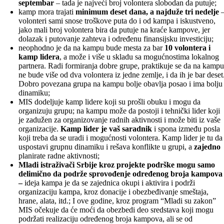
septembar
– tada je najveći broj volontera slobodan da putuje;
kamp mora trajati
minimum deset dana, a najduže tri nedelje
volonteri sami snose troškove puta do i od kampa i iskustveno,
jako mali broj volontera bira da putuje na kraće kampove, jer
dolazak i putovanje zahteva i određenu finansijsku investiciju;
neophodno je da na kampu bude mesta za bar
10 volontera i
kamp lidera
, a može i više u skladu sa mogućnostima lokalnog
partnera. Radi formiranja dobre grupe, praktikuje se da na kamp
ne bude više od dva volontera iz jedne zemlje, i da ih je bar deset
Dobro povezana grupa na kampu bolje obavlja posao i ima bolju
dinamiku;
MIS dodeljuje kamp lidere koji su prošli obuku i mogu da
organizuju grupu; na kampu može da postoji i tehnički lider koji
je zadužen za organizovanje radnih aktivnosti i može biti iz vaše
organizacije.
Kamp lider je vaš saradnik
i spona između posla
koji treba da se uradi i mogućnosti volontera. Kamp lider je tu da
uspostavi grupnu dinamiku i rešava konflikte u grupi, a
zajedno
planirate radne aktivnosti;
Mladi istraživači Srbije kroz projekte podrške mogu samo
delimično da podrže sprovođenje određenog broja kampova
–
ideja kampa je da se zajednica okupi i aktivira i podrži
organizaciju kampa, kroz donacije i obezbeđivanje smeštaja,
hrane, alata, itd.; I ove godine, kroz program “Mladi su zakon”
MIS očekuje da će moći da obezbedi deo sredstava koji mogu
podržati realizaciju određenog broja kampova, ali se od