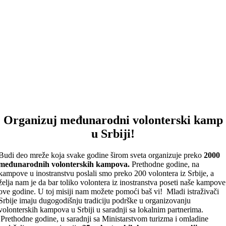
Organizuj međunarodni volonterski kamp
u Srbiji!
Budi deo mreže koja svake godine širom sveta organizuje preko
2000
međunarodnih volonterskih kampova.
Prethodne godine, na
kampove u inostranstvu poslali smo preko 200 volontera iz Srbije, a
želja nam je da bar toliko volontera iz inostranstva poseti naše kampove
ove godine. U toj misiji nam možete pomoći baš vi! Mladi istraživači
Srbije imaju dugogodišnju tradiciju podrške u organizovanju
volonterskih kampova u Srbiji u saradnji sa lokalnim partnerima.
Prethodne godine, u saradnji sa Ministarstvom turizma i omladine