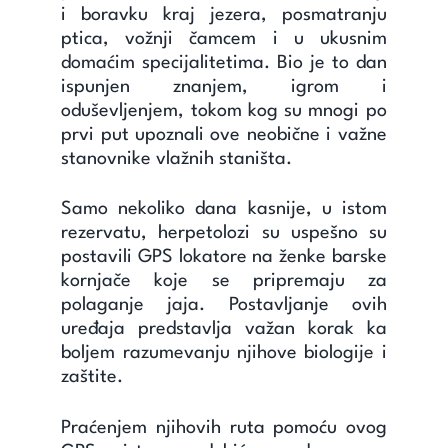
i boravku kraj jezera, posmatranju
ptica, vožnji čamcem i u ukusnim
domaćim specijalitetima.
Bio je to dan
ispunjen znanjem, igrom i
oduševljenjem,
tokom kog su mnogi po
prvi put upoznali ove neobične i važne
stanovnike vlažnih staništa.
Samo nekoliko dana kasnije, u istom
rezervatu, herpetolozi su uspešno su
postavili GPS lokatore na ženke barske
kornjače koje se pripremaju za
polaganje jaja. Postavljanje ovih
uređaja predstavlja važan korak ka
boljem razumevanju njihove biologije i
zaštite.
Praćenjem njihovih ruta pomoću ovog