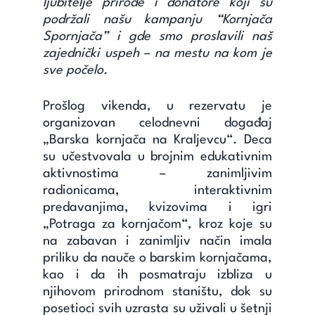
ljubitelje prirode i donatore koji su
podržali našu kampanju “Kornjača
Spornjača” i gde smo proslavili
naš
zajednički
uspeh – na mestu na kom je
sve počelo.
Prošlog vikenda, u rezervatu je
organizovan celodnevni događaj
„Barska kornjača na Kraljevcu“.
Deca
su učestvovala u brojnim edukativnim
aktivnostima –
zanimljivim
radionicama, interaktivnim
predavanjima, kvizovima i igri
„Potraga za kornjačom“, kroz koje su
na zabavan i zanimljiv način imala
priliku da nauče o barskim kornjačama,
kao i da ih posmatraju izbliza u
njihovom prirodnom staništu, dok su
posetioci svih uzrasta su uživali u šetnji