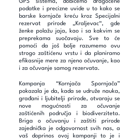
GPS sistema, dobićemo dragocene
podatke i precizne uvide u to kako se
barske kornjače kreću kroz Specijalni
rezervat prirode „Kraljevac“, gde
ženke polažu jaja, kao i sa kakvim se
preprekama suočavaju. Sve to će
pomoći da još bolje razumemo ovu
strogo zaštićenu vrstu i da planiramo
efikasnije mere za njeno očuvanje, kao
i za očuvanje samog rezervata.
Kampanja “Kornjača Spornjača”
pokazala je da, kada se udruže nauka,
građani i ljubitelji prirode, otvaraju se
nove mogućnosti za očuvanje
zaštićenih područja i biodiverziteta.
Briga o očuvanju i zaštiti prirode
zajednička je odgovornost svih nas, a
vaš doprinos ovoj kampanji to je i