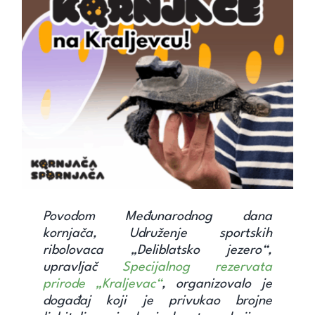
Unapredi znanje
Saznaj
Kontakt
Search
for:
Povodom Međunarodnog dana
kornjača, Udruženje sportskih
ribolovaca „Deliblatsko jezero“,
upravljač
Specijalnog rezervata
prirode „Kraljevac“
, organizovalo je
događaj koji je privukao brojne