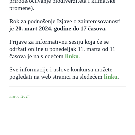
prirode/očuvanje biodiverziteta i klimatske
promene).
Rok za podnošenje Izjave o zainteresovanosti
je
20. mart 2024. godine do 17 časova.
Prijave za informativnu sesiju koja će se
održati online u ponedeljak 11. marta od 11
časova je na sledećem
linku
.
Sve informacije i uslove konkursa možete
pogledati na web stranici na sledećem
linku
.
mart 6, 2024