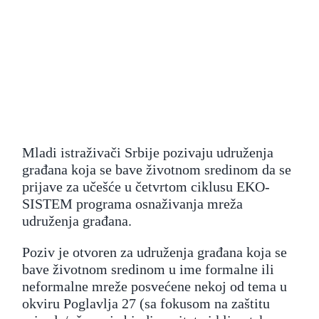
Saznaj
Kontakt
Search
for:
Mladi istraživači Srbije pozivaju udruženja
građana koja se bave životnom sredinom da se
prijave za učešće u četvrtom ciklusu EKO-
SISTEM programa osnaživanja mreža
udruženja građana.
Poziv je otvoren za udruženja građana koja se
bave životnom sredinom u ime formalne ili
neformalne mreže posvećene nekoj od tema u
okviru Poglavlja 27 (sa fokusom na zaštitu