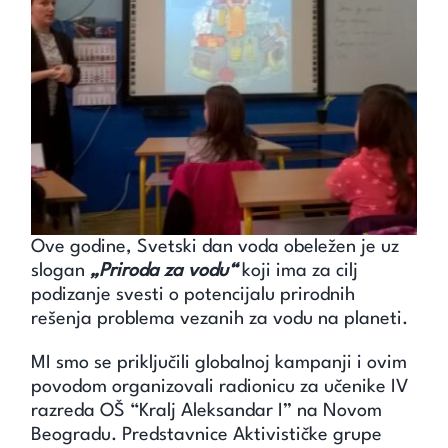
Unapredi znanje
Saznaj
Kontakt
Search
for:
Ove godine, Svetski dan voda obeležen je uz
slogan
„Priroda za vodu“
koji ima za cilj
podizanje svesti o potencijalu prirodnih
rešenja problema vezanih za vodu na planeti.
MI smo se priključili globalnoj kampanji i ovim
povodom organizovali radionicu za učenike IV
razreda OŠ “Kralj Aleksandar I” na Novom
Beogradu. Predstavnice Aktivističke grupe