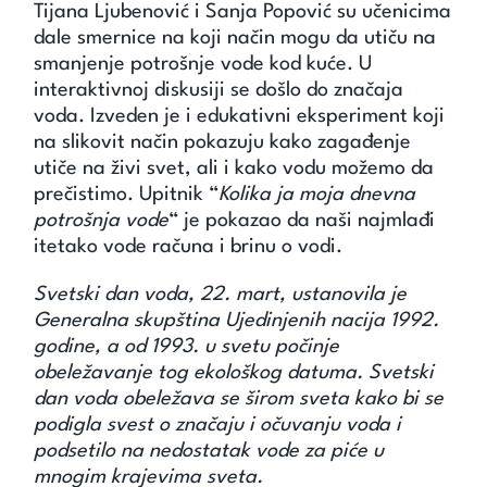
Tijana Ljubenović i Sanja Popović su učenicima
dale smernice na koji način mogu da utiču na
smanjenje potrošnje vode kod kuće. U
interaktivnoj diskusiji se došlo do značaja
voda. Izveden je i edukativni eksperiment koji
na slikovit način pokazuju kako zagađenje
utiče na živi svet, ali i kako vodu možemo da
prečistimo. Upitnik “
Kolika ja moja dnevna
potrošnja vode
“ je pokazao da naši najmlađi
itetako vode računa i brinu o vodi.
Svetski dan voda, 22. mart, ustanovila je
Generalna skupština Ujedinjenih nacija 1992.
godine, a od 1993. u svetu počinje
obeležavanje tog ekološkog datuma. Svetski
dan voda obeležava se širom sveta kako bi se
podigla svest o značaju i očuvanju voda i
podsetilo na nedostatak vode za piće u
mnogim krajevima sveta.