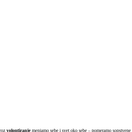
roz
volontiranje
menjamo sebe i svet oko sebe – pomeramo sopstvene