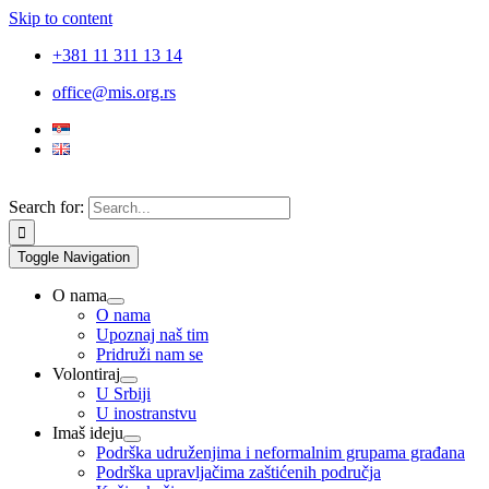
Skip to content
+381 11 311 13 14
office@mis.org.rs
Search for:
Toggle Navigation
O nama
O nama
Upoznaj naš tim
Pridruži nam se
Volontiraj
U Srbiji
U inostranstvu
Imaš ideju
Podrška udruženjima i neformalnim grupama građana
Podrška upravljačima zaštićenih područja