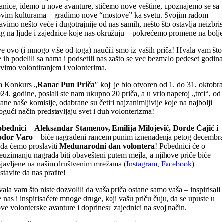
anice, idemo u nove avanture, stičemo nove veštine, upoznajemo se sa
vim kulturama – gradimo nove “mostove” ka svetu. Svojim radom
avimo nešto veće i dugotrajnije od nas samih, nešto što ostavlja neizbri
ag na ljude i zajednice koje nas okružuju – pokrećemo promene na bolj
e ovo (i mnogo više od toga) naučili smo iz vaših priča! Hvala vam što
e ih podelili sa nama i podsetili nas zašto se već bezmalo pedeset godin
vimo volontiranjem i volonterima.
a Konkurs „
Ranac Pun Priča
″ koji je bio otvoren od 1. do 31. oktobr
24. godine, poslali ste nam ukupno 20 priča, a u vrlo napetoj „trci“, od
rane naše komisije, odabrane su četiri najzanimljivije koje na najbolji
gući način predstavljaju svet i duh volonterizma!
obednici
–
Aleksandar Stamenov, Emilija Milojević, Đorđe Ćajić i
odor Varo
– biće nagrađeni rancem punim iznenađenja petog decembr
da ćemo proslaviti
Međunarodni dan volontera
! Pobednici će o
euzimanju nagrada biti obavešteni putem mejla, a njihove priče biće
javljene na našim društvenim mrežama (
Instagram
,
Facebook
) –
stavite da nas pratite!
ala vam što niste dozvolili da vaša priča ostane samo vaša – inspirisali
e nas i inspirisaćete mnoge druge, koji vašu priču čuju, da se upuste u
ve volonterske avanture i doprinesu zajednici na svoj način.