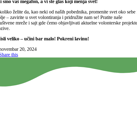
 smo vaš megafon, a vi ste glas koji menja svet!
oliko želite da, kao neki od naših pobednika, promenite svet oko sebe
lje – zavirite u svet volontiranja i pridružite nam se! Pratite naše
uštvene mreže i sajt gde ćemo objavljivati aktuelne volonterske projekte
zive.
sli veliko – učini bar malo! Pokreni lavinu!
novembar 20, 2024
Share this