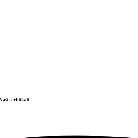
Naši sertifikati