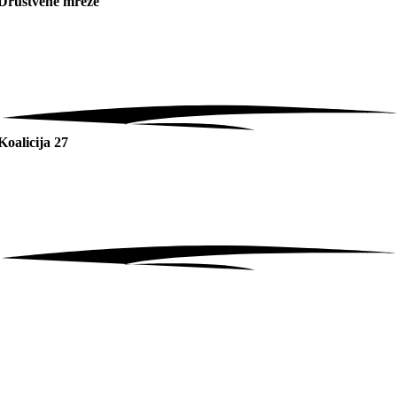
Društvene mreže
Koalicija 27