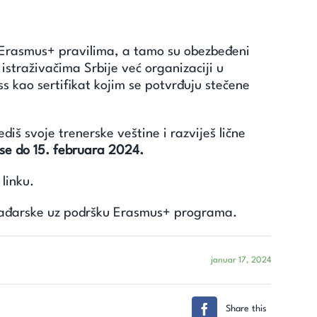
a Erasmus+ pravilima, a tamo su obezbeđeni
istraživačima Srbije već organizaciji u
s kao sertifikat kojim se potvrđuju stečene
iš svoje trenerske veštine i razviješ lične
 se do 15. februara 2024.
linku.
ađarske uz podršku Erasmus+ programa.
januar 17, 2024
Share this