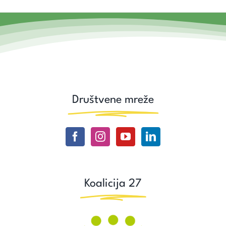
Društvene mreže
Koalicija 27