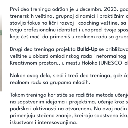
Prvi deo treninga održan je u decembru 2023. god
trenerskih veština, grupnoj dinamici i praktičnim
stavlja fokus na lični razvoj i coaching veštine, s
tvoju profesionalnu identitet i unapredi tvoje spos
koje ćeš moći da primeniš u realnom radu sa gru
Drugi deo treninga projekta
Build-Up
se približava
veštine u oblasti omladinskog rada i neformalnog 
Kreativnom prostoru, u mestu Holoko (UNESCO lok
Nakon ovog dela, sledi i treći deo treninga, gde 
realnom radu sa grupama mladih.
Tokom treninga koristiće se različite metode učenj
na sopstvenim idejama i projektima, učenje kroz 
podrška i aktivnosti na otvorenom. Na ovaj način
primenjuju stečeno znanje, kreiraju sopstveno isk
iskustvom i interesovanjima.