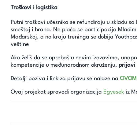
Troškovi i logistika
Putni troškovi učesnika se refundiraju u skladu s
smeštaj i hrana. Ne plaća se participacija Mladim 
Mađarskoj, a na kraju treninga se dobija Youthpas
veštine
Ako želiš da se oprobaš u novim izazovima, unapred
kompetencije u međunarodnom okruženju,
prijavi
Detalji poziva i link za prijavu se nalaze na
OVOM
Ovaj projekat sprovodi organizacija
Egyesek
iz M