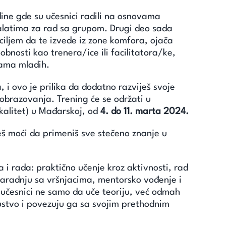
ine gde su učesnici radili na osnovama
 alatima za rad sa grupom. Drugi deo sada
a ciljem da te izvede iz zone komfora, ojača
obnosti kao trenera/ice ili facilitatora/ke,
pama mladih.
, i ovo je prilika da dodatno razviješ svoje
obrazovanja. Trening će se održati u
alitet) u Mađarskoj, od
4. do 11. marta 2024.
ćeš moći da primeniš sve stečeno znanje u
a i rada: praktično učenje kroz aktivnosti, rad
saradnju sa vršnjacima, mentorsko vođenje i
 učesnici ne samo da uče teoriju, već odmah
ustvo i povezuju ga sa svojim prethodnim