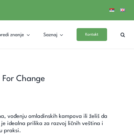
redi znanje
Saznaj
Kontakt
ys For Change
 vođenju omladinskih kampova ili želiš da
e idealna prilika za razvoj ličnih veština i
u praksi.