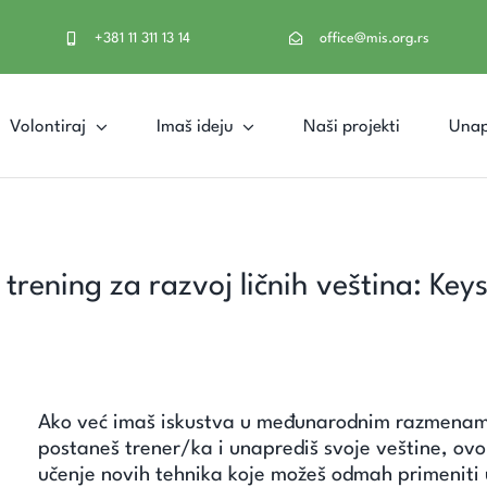
+381 11 311 13 14
office@mis.org.rs
Volontiraj
Imaš ideju
Naši projekti
Unap
a trening za razvoj ličnih veština: Ke
Ako već imaš iskustva u međunarodnim razmenama,
postaneš trener/ka i unaprediš svoje veštine, ovo j
učenje novih tehnika koje možeš odmah primeniti 