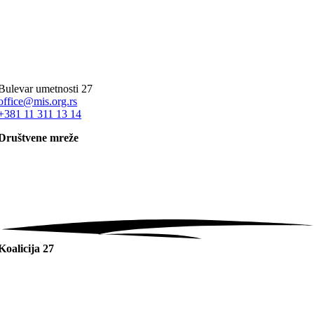
Bulevar umetnosti 27
office@mis.org.rs
+381 11 311 13 14
Društvene mreže
Koalicija 27