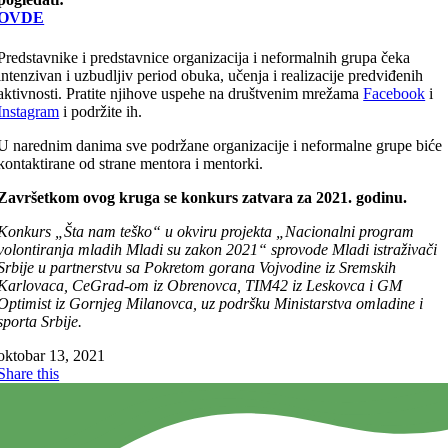
OVDE
Predstavnike i predstavnice organizacija i neformalnih grupa čeka
intenzivan i uzbudljiv period obuka, učenja i realizacije predviđenih
aktivnosti. Pratite njihove uspehe na društvenim mrežama
Facebook
i
Instagram
i podržite ih.
U narednim danima sve podržane organizacije i neformalne grupe biće
kontaktirane od strane mentora i mentorki.
Završetkom ovog kruga se konkurs zatvara za 2021. godinu.
Konkurs „Šta nam teško“ u okviru projekta „Nacionalni program
volontiranja mladih Mladi su zakon 2021“ sprovode Mladi istraživači
Srbije u partnerstvu sa Pokretom gorana Vojvodine iz Sremskih
Karlovaca, CeGrad-om iz Obrenovca, TIM42 iz Leskovca i GM
Optimist iz Gornjeg Milanovca, uz podršku Ministarstva omladine i
sporta Srbije.
oktobar 13, 2021
Share this