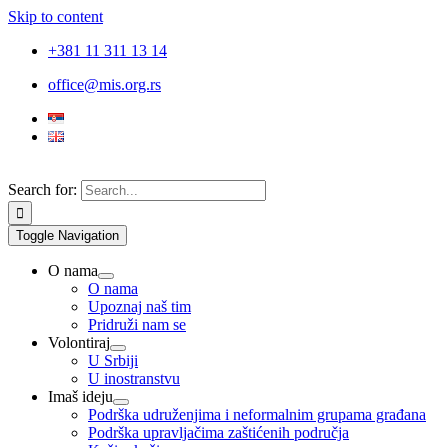
Skip to content
+381 11 311 13 14
office@mis.org.rs
Search for:
Toggle Navigation
O nama
O nama
Upoznaj naš tim
Pridruži nam se
Volontiraj
U Srbiji
U inostranstvu
Imaš ideju
Podrška udruženjima i neformalnim grupama građana
Podrška upravljačima zaštićenih područja