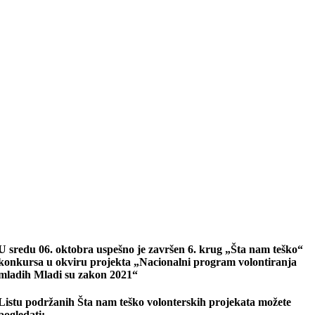
U sredu 06. oktobra uspešno je završen 6. krug „Šta nam teško“
konkursa u okviru projekta „Nacionalni program volontiranja
mladih Mladi su zakon 2021“
Listu podržanih Šta nam teško volonterskih projekata možete
pogledati: