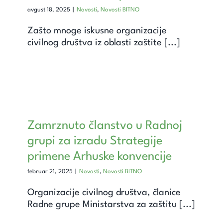
Unapredi znanje
avgust 18, 2025
|
Novosti
,
Novosti BITNO
Zašto mnoge iskusne organizacije
Saznaj
civilnog društva iz oblasti zaštite [...]
Kontakt
Search
for:
Zamrznuto članstvo u Radnoj
grupi za izradu Strategije
primene Arhuske konvencije
februar 21, 2025
|
Novosti
,
Novosti BITNO
Organizacije civilnog društva, članice
Radne grupe Ministarstva za zaštitu [...]