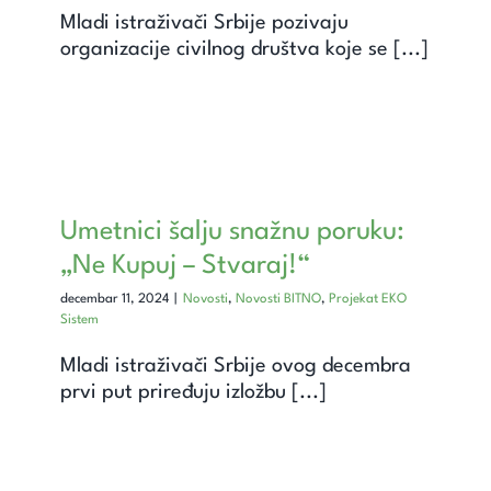
Mladi istraživači Srbije pozivaju
organizacije civilnog društva koje se [...]
Umetnici šalju snažnu poruku:
„Ne Kupuj – Stvaraj!“
decembar 11, 2024
|
Novosti
,
Novosti BITNO
,
Projekat EKO
Sistem
Mladi istraživači Srbije ovog decembra
prvi put priređuju izložbu [...]