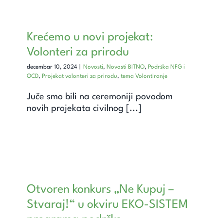
Krećemo u novi projekat:
Volonteri za prirodu
decembar 10, 2024
|
Novosti
,
Novosti BITNO
,
Podrška NFG i
OCD
,
Projekat volonteri za prirodu
,
tema Volontiranje
Juče smo bili na ceremoniji povodom
novih projekata civilnog [...]
Otvoren konkurs „Ne Kupuj –
Stvaraj!“ u okviru EKO-SISTEM