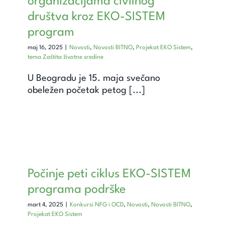
organizacijama civilnog
društva kroz EKO-SISTEM
program
maj 16, 2025
|
Novosti
,
Novosti BITNO
,
Projekat EKO Sistem
,
tema Zaštita životne sredine
U Beogradu je 15. maja svečano
obeležen početak petog [...]
Počinje peti ciklus EKO-SISTEM
programa podrške
mart 4, 2025
|
Konkursi NFG i OCD
,
Novosti
,
Novosti BITNO
,
Projekat EKO Sistem