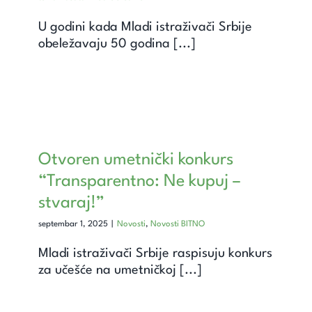
U godini kada Mladi istraživači Srbije
obeležavaju 50 godina [...]
Otvoren umetnički konkurs
“Transparentno: Ne kupuj –
stvaraj!”
septembar 1, 2025
|
Novosti
,
Novosti BITNO
Mladi istraživači Srbije raspisuju konkurs
za učešće na umetničkoj [...]