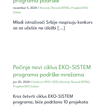
programa podrške
novembar 5, 2024
|
Novosti
,
Novosti BITNO
,
Projekat EKO
Sistem
Mladi istraživači Srbije raspisuju konkurs
za za učešće na izložbi [...]
Počinje novi ciklus EKO-SISTEM
programa podrške mrežama
jun 30, 2024
|
Konkursi NFG i OCD
,
Novosti
,
Novosti BITNO
,
Projekat EKO Sistem
Kroz četvrti ciklus EKO-SISTEM
programa, biće podržano 10 projekata