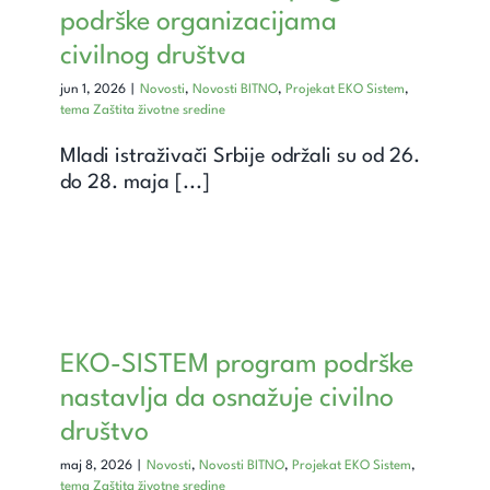
Unapredi znanje
podrške organizacijama
civilnog društva
Saznaj
jun 1, 2026
|
Novosti
,
Novosti BITNO
,
Projekat EKO Sistem
,
tema Zaštita životne sredine
Kontakt
Mladi istraživači Srbije održali su od 26.
do 28. maja [...]
Search
for:
EKO-SISTEM program podrške
nastavlja da osnažuje civilno
društvo
maj 8, 2026
|
Novosti
,
Novosti BITNO
,
Projekat EKO Sistem
,
tema Zaštita životne sredine