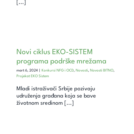
[...]
Novi ciklus EKO-SISTEM
programa podrške mrežama
mart 6, 2024
|
Konkursi NFG i OCD
,
Novosti
,
Novosti BITNO
,
Projekat EKO Sistem
Mladi istraživači Srbije pozivaju
udruženja građana koja se bave
životnom sredinom [...]