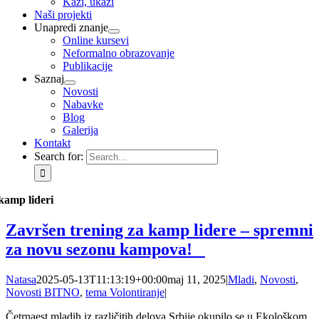
Kaži, ukaži
Naši projekti
Unapredi znanje
Online kursevi
Neformalno obrazovanje
Publikacije
Saznaj
Novosti
Nabavke
Blog
Galerija
Kontakt
Search for:
kamp lideri
Završen trening za kamp lidere – spremni
za novu sezonu kampova!
Natasa
2025-05-13T11:13:19+00:00
maj 11, 2025
|
Mladi
,
Novosti
,
Novosti BITNO
,
tema Volontiranje
|
Četrnaest mladih iz različitih delova Srbije okupilo se u Ekološkom