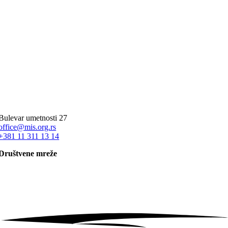
Bulevar umetnosti 27
office@mis.org.rs
+381 11 311 13 14
Društvene mreže