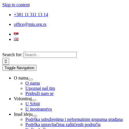
Skip to content
+381 11 311 13 14
office@mis.org.rs
Search for:
Toggle Navigation
O nama
O nama
Upoznaj naš tim
Pridruži nam se
Volontiraj
U Srbiji
U inostranstvu
Imaš ideju
Podrška udruženjima i neformalnim grupama građana
Podrška upravljačima zaštićenih područja