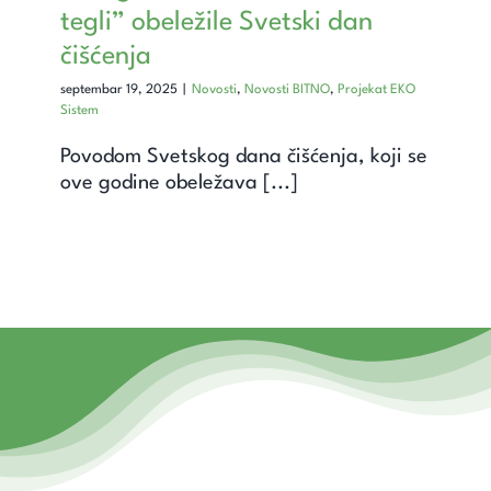
Unapredi znanje
tegli” obeležile Svetski dan
čišćenja
Saznaj
septembar 19, 2025
|
Novosti
,
Novosti BITNO
,
Projekat EKO
Sistem
Kontakt
Povodom Svetskog dana čišćenja, koji se
ove godine obeležava [...]
Search
for: