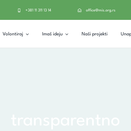
+381 11 311 13 14
office@mis.org.rs
Volontiraj
Imaš ideju
Naši projekti
Unap
transparentno