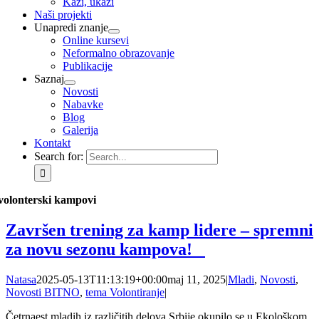
Kaži, ukaži
Naši projekti
Unapredi znanje
Online kursevi
Neformalno obrazovanje
Publikacije
Saznaj
Novosti
Nabavke
Blog
Galerija
Kontakt
Search for:
volonterski kampovi
Završen trening za kamp lidere – spremni
za novu sezonu kampova!
Natasa
2025-05-13T11:13:19+00:00
maj 11, 2025
|
Mladi
,
Novosti
,
Novosti BITNO
,
tema Volontiranje
|
Četrnaest mladih iz različitih delova Srbije okupilo se u Ekološkom