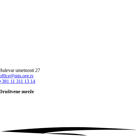
Bulevar umetnosti 27
office@mis.org.rs
+381 11 311 13 14
Društvene mreže