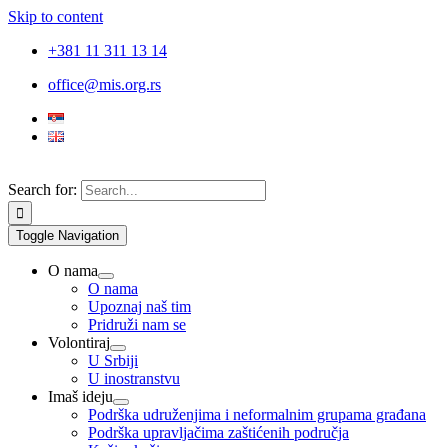
Skip to content
+381 11 311 13 14
office@mis.org.rs
Search for:
Toggle Navigation
O nama
O nama
Upoznaj naš tim
Pridruži nam se
Volontiraj
U Srbiji
U inostranstvu
Imaš ideju
Podrška udruženjima i neformalnim grupama građana
Podrška upravljačima zaštićenih područja