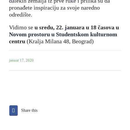
dalekih zemalja iz prve ruke i prilika su da
pronađete inspiraciju za svoje naredno
odredište.
Vidimo se
u sredu, 22. januara u 18 časova u
Novom prostoru u Studentskom kulturnom
centru
(Kralja Milana 48, Beograd)
januar 17, 2020
Share this