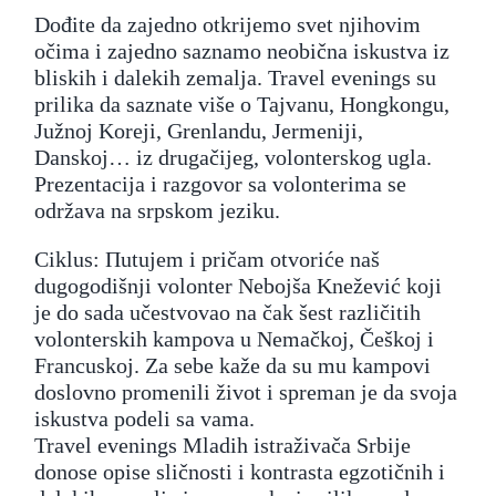
Dođite da zajedno otkrijemo svet njihovim
očima i zajedno saznamo neobična iskustva iz
bliskih i dalekih zemalja. Travel evenings su
prilika da saznate više o Tajvanu, Hongkongu,
Južnoj Koreji, Grenlandu, Jermeniji,
Danskoj… iz drugačijeg, volonterskog ugla.
Prezentacija i razgovor sa volonterima se
održava na srpskom jeziku.
Ciklus: Пutujem i pričam otvoriće naš
dugogodišnji volonter Nebojša Knežević koji
je do sada učestvovao na čak šest različitih
volonterskih kampova u Nemačkoj, Češkoj i
Francuskoj. Za sebe kaže da su mu kampovi
doslovno promenili život i spreman je da svoja
iskustva podeli sa vama.
Travel evenings Mladih istraživača Srbije
donose opise sličnosti i kontrasta egzotičnih i