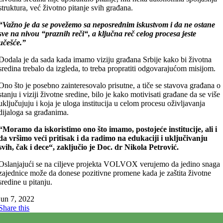
struktura, već životno pitanje svih građana.
“Važno je da se povežemo sa neposrednim iskustvom i da ne ostane
sve na nivou “praznih reči“, a ključna reč celog procesa jeste
učešće.”
Dodala je da sada kada imamo viziju građana Srbije kako bi životna
sredina trebalo da izgleda, to treba propratiti odgovarajućom misijom.
Ono što je posebno zainteresovalo prisutne, a tiče se stavova građana o
stanju i viziji životne sredine, bilo je kako motivisati građane da se više
uključujuju i koja je uloga institucija u celom procesu oživljavanja
dijaloga sa građanima.
“Moramo da iskoristimo ono što imamo, postojeće institucije, ali i
da vršimo veći pritisak i da radimo na edukaciji i uključivanju
svih, čak i dece“, zaključio je Doc. dr Nikola Petrović.
Oslanjajući se na ciljeve projekta VOLVOX verujemo da jedino snaga
zajednice može da donese pozitivne promene kada je zaštita životne
sredine u pitanju.
jun 7, 2022
Share this