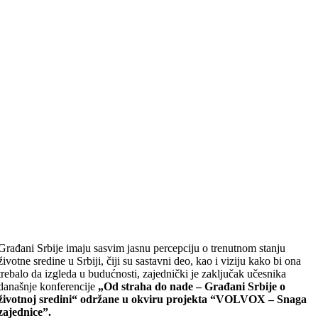
Građani Srbije imaju sasvim jasnu percepciju o trenutnom stanju
životne sredine u Srbiji, čiji su sastavni deo, kao i viziju kako bi ona
trebalo da izgleda u budućnosti, zajednički je zaključak učesnika
današnje konferencije
„Od straha do nade – Građani Srbije o
životnoj sredini“ održane u okviru projekta “VOLVOX – Snaga
zajednice”.