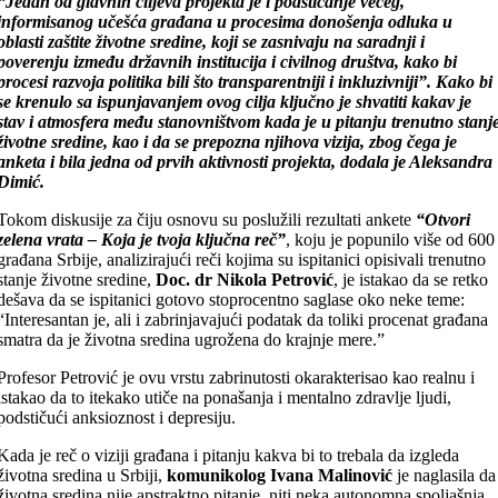
“Jedan od glavnih ciljeva projekta je i podsticanje većeg,
informisanog učešća građana u procesima donošenja odluka u
oblasti zaštite životne sredine, koji se zasnivaju na saradnji i
poverenju između državnih institucija i civilnog društva, kako bi
procesi razvoja politika bili što transparentniji i inkluzivniji”. Kako bi
se krenulo sa ispunjavanjem ovog cilja ključno je shvatiti kakav je
stav i atmosfera među stanovništvom kada je u pitanju trenutno stanj
životne sredine, kao i da se prepozna njihova vizija, zbog čega je
anketa i bila jedna od prvih aktivnosti projekta, dodala je Aleksandra
Dimić.
Tokom diskusije za čiju osnovu su poslužili rezultati ankete
“Otvori
zelena vrata – Koja je tvoja ključna reč”
, koju je popunilo više od 600
građana Srbije, analizirajući reči kojima su ispitanici opisivali trenutno
stanje životne sredine,
Doc. dr Nikola Petrović
, je istakao da se retko
dešava da se ispitanici gotovo stoprocentno saglase oko neke teme:
“Interesantan je, ali i zabrinjavajući podatak da toliki procenat građana
smatra da je životna sredina ugrožena do krajnje mere.”
Profesor Petrović je ovu vrstu zabrinutosti okarakterisao kao realnu i
istakao da to itekako utiče na ponašanja i mentalno zdravlje ljudi,
podstičući anksioznost i depresiju.
Kada je reč o viziji građana i pitanju kakva bi to trebala da izgleda
životna sredina u Srbiji,
komunikolog Ivana Malinović
je naglasila da
životna sredina nije apstraktno pitanje, niti neka autonomna spoljašnja