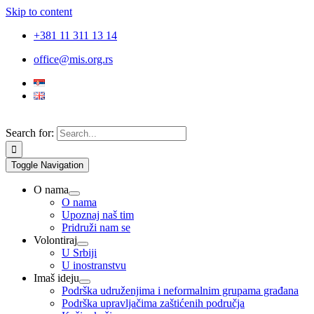
Skip to content
+381 11 311 13 14
office@mis.org.rs
Search for:
Toggle Navigation
O nama
O nama
Upoznaj naš tim
Pridruži nam se
Volontiraj
U Srbiji
U inostranstvu
Imaš ideju
Podrška udruženjima i neformalnim grupama građana
Podrška upravljačima zaštićenih područja