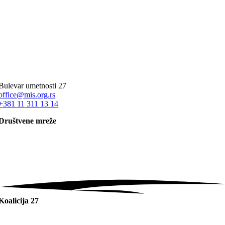
Bulevar umetnosti 27
office@mis.org.rs
+381 11 311 13 14
Društvene mreže
Koalicija 27