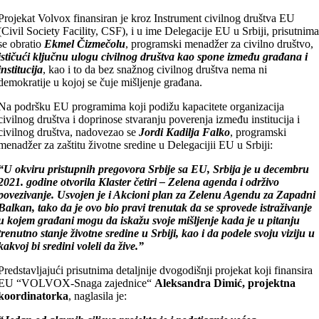
Projekat Volvox finansiran je kroz Instrument civilnog društva EU
(Civil Society Facility, CSF), i u ime Delegacije EU u Srbiji, prisutnim
se obratio
Ekmel Čizmečolu
, programski menadžer za civilno društvo,
ističući ključnu ulogu civilnog društva kao spone između građana i
institucija
, kao i to da bez snažnog civilnog društva nema ni
demokratije u kojoj se čuje mišljenje građana.
Na podršku EU programima koji podižu kapacitete organizacija
civilnog društva i doprinose stvaranju poverenja između institucija i
civilnog društva, nadovezao se
Jordi Kadilja Falko
, programski
menadžer za zaštitu životne sredine u Delegacijii EU u Srbiji:
“U okviru pristupnih pregovora Srbije sa EU, Srbija je u decembru
2021. godine otvorila Klaster četiri – Zelena agenda i održivo
povezivanje. Usvojen je i Akcioni plan za Zelenu Agendu za Zapadni
Balkan, tako da je ovo bio pravi trenutak da se sprovede istraživanje
u kojem građani mogu da iskažu svoje mišljenje kada je u pitanju
trenutno stanje životne sredine u Srbiji, kao i da podele svoju viziju u
kakvoj bi sredini voleli da žive.”
Predstavljajući prisutnima detaljnije dvogodišnji projekat koji finansira
EU “VOLVOX-Snaga zajednice“
Aleksandra Dimić, projektna
koordinatorka
, naglasila je: