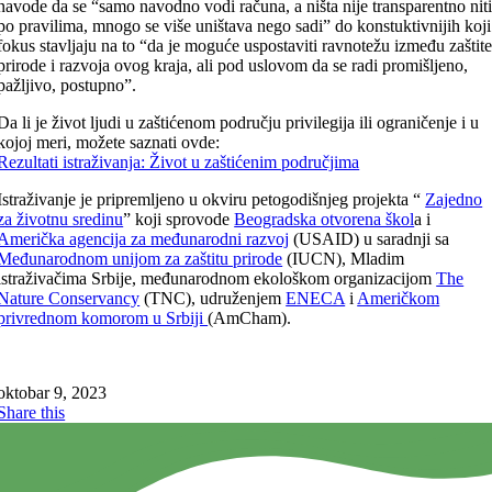
navode da se “samo navodno vodi računa, a ništa nije transparentno nit
po pravilima, mnogo se više uništava nego sadi” do konstuktivnijih koji
fokus stavljaju na to “da je moguće uspostaviti ravnotežu između zaštit
prirode i razvoja ovog kraja, ali pod uslovom da se radi promišljeno,
pažljivo, postupno”.
Da li je život ljudi u zaštićenom području privilegija ili ograničenje i u
kojoj meri, možete saznati ovde:
Rezultati istraživanja: Život u zaštićenim područjima
Istraživanje je pripremljeno u okviru petogodišnjeg projekta “
Zajedno
za životnu sredinu
” koji sprovode
Beogradska otvorena škol
a i
Američka agencija za međunarodni razvoj
(USAID) u saradnji sa
Međunarodnom unijom za zaštitu prirode
(IUCN), Mladim
istraživačima Srbije, međunarodnom ekološkom organizacijom
The
Nature Conservancy
(TNC), udruženjem
ENECA
i
Američkom
privrednom komorom u Srbiji
(AmCham).
oktobar 9, 2023
Share this