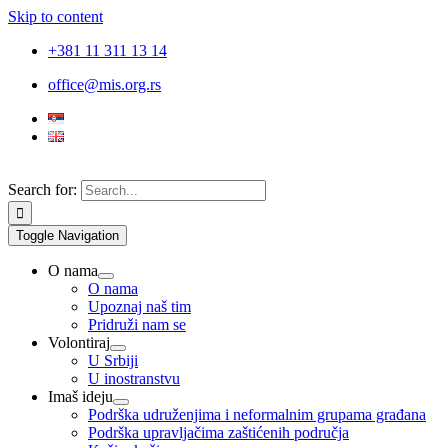
Skip to content
+381 11 311 13 14
office@mis.org.rs
Search for:
Toggle Navigation
O nama
O nama
Upoznaj naš tim
Pridruži nam se
Volontiraj
U Srbiji
U inostranstvu
Imaš ideju
Podrška udruženjima i neformalnim grupama građana
Podrška upravljačima zaštićenih područja