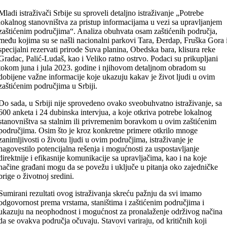
Mladi istraživači Srbije su sproveli detaljno istraživanje „Potrebe
lokalnog stanovništva za pristup informacijama u vezi sa upravljanjem
zaštićenim područjima“. Analiza obuhvata osam zaštićenih područja,
među kojima su se našli nacionalni parkovi Tara, Đerdap, Fruška Gora 
specijalni rezervati prirode Suva planina, Obedska bara, klisura reke
Gradac, Palić-Ludaš, kao i Veliko ratno ostrvo. Podaci su prikupljani
tokom juna i jula 2023. godine i njihovom detaljnom obradom su
dobijene važne informacije koje ukazuju kakav je život ljudi u ovim
zaštićenim područjima u Srbiji.
Do sada, u Srbiji nije sprovedeno ovako sveobuhvatno istraživanje, sa
600 anketa i 24 dubinska intervjua, a koje otkriva potrebe lokalnog
stanovništva sa stalnim ili privremenim boravkom u ovim zaštićenim
područjima. Osim što je kroz konkretne primere otkrilo mnoge
zanimljivosti o životu ljudi u ovim područjima, istraživanje je
nagovestilo potencijalna rešenja i mogućnosti za uspostavljanje
direktnije i efikasnije komunikacije sa upravljačima, kao i na koje
načine građani mogu da se povežu i uključe u pitanja oko zajedničke
brige o životnoj sredini.
Sumirani rezultati ovog istraživanja skreću pažnju da svi imamo
odgovornost prema vrstama, staništima i zaštićenim područjima i
ukazuju na neophodnost i mogućnost za pronalaženje održivog načina
da se ovakva područja očuvaju. Stavovi variraju, od kritičnih koji