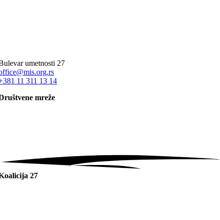
Bulevar umetnosti 27
office@mis.org.rs
+381 11 311 13 14
Društvene mreže
Koalicija 27