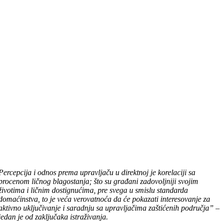
Percepcija i odnos prema upravljaču u direktnoj je korelaciji sa
procenom ličnog blagostanja; što su građani zadovoljniji svojim
životima i ličnim dostignućima, pre svega u smislu standarda
domaćinstva, to je veća verovatnoća da će pokazati interesovanje za
aktivno uključivanje i saradnju sa upravljačima zaštićenih područja” –
jedan je od zaključaka istraživanja.