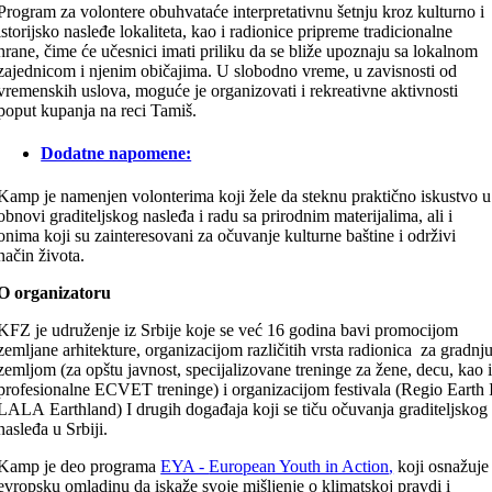
Program za volontere obuhvataće interpretativnu šetnju kroz kulturno i
istorijsko nasleđe lokaliteta, kao i radionice pripreme tradicionalne
hrane, čime će učesnici imati priliku da se bliže upoznaju sa lokalnom
zajednicom i njenim običajima. U slobodno vreme, u zavisnosti od
vremenskih uslova, moguće je organizovati i rekreativne aktivnosti
poput kupanja na reci
Tamiš
.
Dodatne napomene:
Kamp je namenjen volonterima koji žele da steknu praktično iskustvo u
obnovi graditeljskog nasleđa i radu sa prirodnim materijalima, ali i
onima koji su zainteresovani za očuvanje kulturne baštine i održivi
način života.
O organizatoru
KFZ je udruženje iz Srbije koje se već 16 godina bavi promocijom
zemljane arhitekture, organizacijom različitih vrsta radionica za gradnj
zemljom (za opštu javnost, specijalizovane treninge za žene, decu, kao 
profesionalne ECVET treninge) i organizacijom festivala (Regio Earth 
LALA Earthland) I drugih događaja koji se tiču očuvanja graditeljskog
nasleđa u Srbiji.
Kamp je deo programa
EYA -
European Youth in Action
,
koji osnažuje
evropsku omladinu da iskaže svoje mišljenje o klimatskoj pravdi i