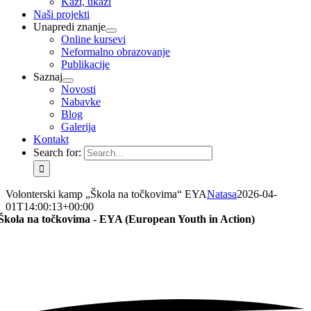
Kaži, ukaži
Naši projekti
Unapredi znanje
Online kursevi
Neformalno obrazovanje
Publikacije
Saznaj
Novosti
Nabavke
Blog
Galerija
Kontakt
Search for:
Volonterski kamp „Škola na točkovima“ EYA
Natasa
2026-04-
01T14:00:13+00:00
Škola na točkovima - EYA (European Youth in Action)