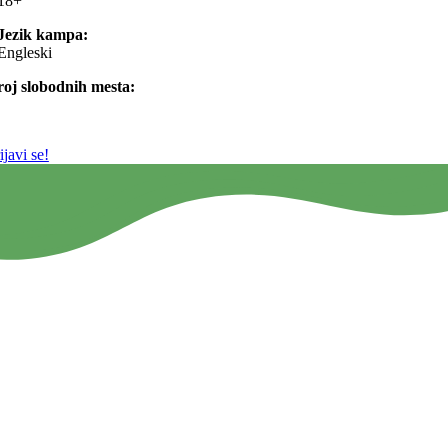
18+
Jezik kampa:
Engleski
roj slobodnih mesta:
ijavi se!