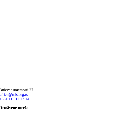
Bulevar umetnosti 27
office@mis.org.rs
+381 11 311 13 14
Društvene mreže