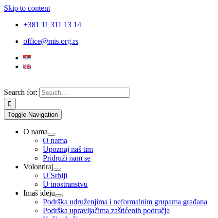
Skip to content
+381 11 311 13 14
office@mis.org.rs
Search for:
Toggle Navigation
O nama
O nama
Upoznaj naš tim
Pridruži nam se
Volontiraj
U Srbiji
U inostranstvu
Imaš ideju
Podrška udruženjima i neformalnim grupama građana
Podrška upravljačima zaštićenih područja