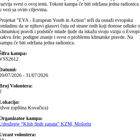
razvija svest o ovoj temi. Tokom kampa će biti održana jedna radionica
u vezi sa ovim ciljevima.
Projekat "EYA - European Youth in Action" teži da osnaži evropsku
omladinu da se njihovi glasovi čuju od strane onih koji donose odluke 
klimatskoj pravdi i podstiče mlade ljude da iskažu svoju viziju o Evropi
kakvu žele; podigne znanje i svest o problemu klimatske pravde. Na
kampu će biti održana jedna radionica.
Šifra kampa:
VSS2612
Datumi:
20/07/2026 - 31/07/2026
Broj Volontera:
2
Lokacija:
Idvor (opština Kovačica)
Organizator kampa:
Udruženje “Klub finih zanata” KZM, Mošorin
Uzrast volontera: