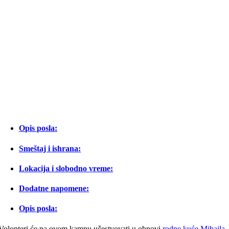
Opis posla:
Smeštaj i ishrana:
Lokacija i slobodno vreme:
Dodatne napomene:
Opis posla:
Volonteri će na ovom kampu učestvovati u obnovi
rodne kuće
Mihajla