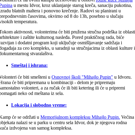
Pupina
u mestu Idvor, kroz uklanjanje starog kreča, sanaciju pukotina,
izradu blatnih maltera i ponovno krečenje. Radovi su planirani u
prepodnevnim časovima, okvirno od 8 do 13h, posebno u slučaju
visokih temperatura.
Tokom aktivnosti, volonterima će biti pružena stručna podrška iz oblast
arhitekture i zaštite kulturnog nasleđa. Pored praktičnog rada, biće
razvijan i dodatni program koji uključuje osmišljavanje sadržaja i
događaja za ceo kompleks, u saradnji sa stručnjacima iz oblasti kulture 
dokumentarnog stvaralaštva.
Smeštaj i ishrana:
Volonteri će biti smešteni u
Osnovnoj školi "Mihajlo Pupin"
u Idvoru.
Hrana će biti pripremana u kombinaciji - delom je pripremaju
samostalno volonteri, a za ručak će ili biti ketering ili će u pripremi
pomagati neko od meštana iz sela.
Lokacija i slobodno vreme:
Kamp će se održati u
Memorijalnom kompleksu
Mihajlo Pupin
.
Većina
objekata nalazi se u parku u centru sela Idvor, dok je njegova rodna
kuća izdvojena van samog kompleksa.