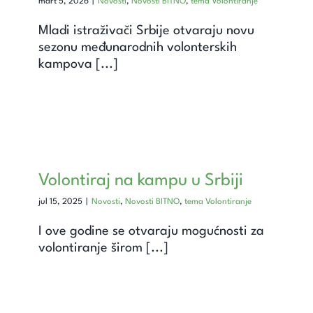
mart 5, 2026
|
Novosti
,
Novosti BITNO
,
tema Volontiranje
Mladi istraživači Srbije otvaraju novu
sezonu međunarodnih volonterskih
kampova [...]
Volontiraj na kampu u Srbiji
jul 15, 2025
|
Novosti
,
Novosti BITNO
,
tema Volontiranje
I ove godine se otvaraju mogućnosti za
volontiranje širom [...]