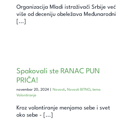
Organizacija Mladi istraživači Srbije već
više od deceniju obeležava Međunarodni
[...]
Spakovali ste RANAC PUN
PRIČA!
novembar 20, 2024
|
Novosti
,
Novosti BITNO
,
tema
Volontiranje
Kroz volontiranje menjamo sebe i svet
oko sebe - [...]