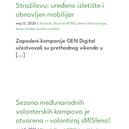
Unapredi znanje
Stražilovu: uređeno izletište i
obnovljen mobilijar
Saznaj
maj 13, 2026
|
Novosti
,
Novosti BITNO
,
tema Volontiranje
,
tema Zaštita životne sredine
Kontakt
Zaposleni kompanije GEN Digital
učestvovali su prethodnog vikenda u
Search
[...]
for:
Sezona međunarodnih
volonterskih kampova je
otvorena – volontiraj sMISleno!