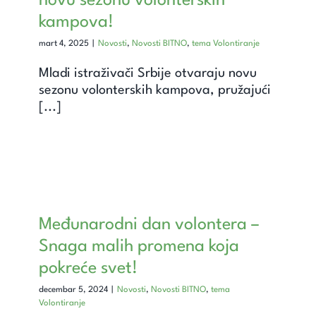
novu sezonu volonterskih
kampova!
mart 4, 2025
|
Novosti
,
Novosti BITNO
,
tema Volontiranje
Mladi istraživači Srbije otvaraju novu
sezonu volonterskih kampova, pružajući
[...]
Međunarodni dan volontera –
Snaga malih promena koja
pokreće svet!
decembar 5, 2024
|
Novosti
,
Novosti BITNO
,
tema
Volontiranje